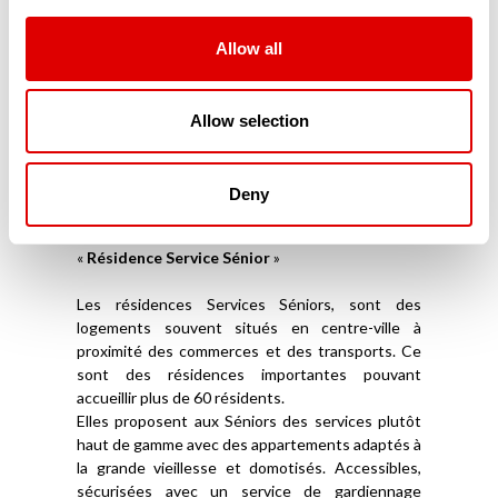
répondent à leurs exigences de sécurité et
d’accessibilité. Parfaitement domotisés, ces
résidences modernes sont connectées aux
Allow all
proches mais aussi aux services d’aide à domicile.
Souvent situés en centre-ville, ces appartements
ou maisonnées en coliving sont souvent privés et
Allow selection
ne reçoivent aucune aide financière publique. Ils
ne font pas partie du secteur médico-social.
Deny
Les Résidences Services Séniors (RSS)
La troisième catégorie de résidence sénior est la
«
Résidence Service Sénior
»
Les résidences Services Séniors, sont des
logements souvent situés en centre-ville à
proximité des commerces et des transports. Ce
sont des résidences importantes pouvant
accueillir plus de 60 résidents.
Elles proposent aux Séniors des services plutôt
haut de gamme avec des appartements adaptés à
la grande vieillesse et domotisés. Accessibles,
sécurisées avec un service de gardiennage