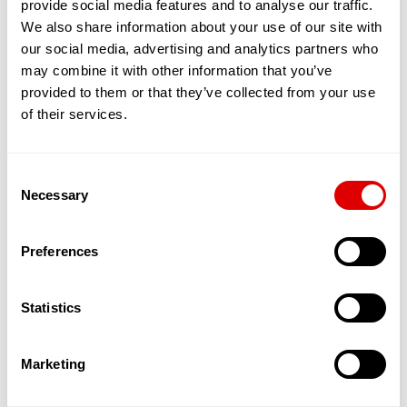
provide social media features and to analyse our traffic.
partagé entre une quinzaine de séniors,
maximum. Tous vivent sous le même toit, en
We also share information about your use of our site with
bénéficiant de chambres et de toilettes privées.
our social media, advertising and analytics partners who
En revanche, le salon, la cuisine et la salle de
may combine it with other information that you’ve
restaurants sont communs.
provided to them or that they’ve collected from your use
L’objectif est de favoriser les interactions, le
of their services.
soutien et l’entraide entre résidents. Ces
nouvelles solutions qui émergent permettent
ainsi aux séniors, en quête de sécurité et d’amitié
Consent
de bénéficier d’un service leur permettant de
Necessary
maintenir une activité physique, sociale et
Selection
cognitive dynamique. L’autonomie est stimulée, la
dépendance reculée.
Preferences
Par ailleurs, des services d’aide à domicile dédiés
à ces appartements partagés et souvent
encadrés par une Maîtresse de Maison in situ,
Statistics
offrent un suivi qualitatif de l’aide et des soins
apportés aux Séniors.
Ces appartements accueillent donc des
Marketing
personnes âgées autonomes dans un cadre
spécialement pensé pour les accueillir et