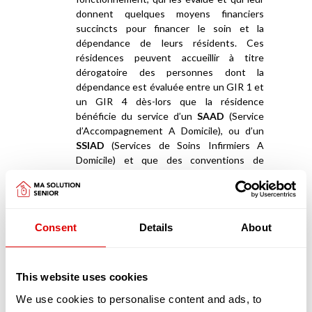
donnent quelques moyens financiers
succincts pour financer le soin et la
dépendance de leurs résidents. Ces
résidences peuvent accueillir à titre
dérogatoire des personnes dont la
dépendance est évaluée entre un GIR 1 et
un GIR 4 dès-lors que la résidence
bénéficie du service d’un
SAAD
(Service
d’Accompagnement A Domicile), ou d’un
SSIAD
(Services de Soins Infirmiers A
Domicile) et que des conventions de
partenariats ont été signées avec des
EHPAD
.
Appartements en coliving et maisonnées en
Consent
Details
About
coliving
La deuxième catégorie de résidences séniors
sont les «
appartements en coliving
» ou les «
maisonnées en coliving
»
This website uses cookies
We use cookies to personalise content and ads, to
Les logements en coliving proposent un habitat