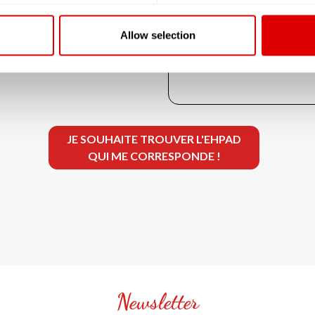
G.I.R. 1 & 2 : 21.81 €
Allow selection
G.I.R. 3 & 4 : 13.84 €
G.I.R. 5 & 6 : 5.87 €
JE SOUHAITE TROUVER L'EHPAD
QUI ME CORRESPONDE !
Newsletter