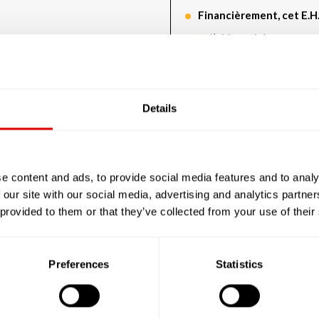
Financièrement, cet E.H.
L’aide sociale
L’A.P.A.
L’aide au logement
Details
Les tarifs de l’hébergem
e content and ads, to provide social media features and to analy
 our site with our social media, advertising and analytics partn
En chambre simple : 99 
 provided to them or that they’ve collected from your use of their
En chambre double : 89
Preferences
Statistics
Les tarifs de la dépenda