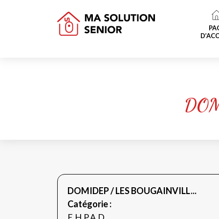
PA
D’ACC
DOM
DOMIDEP / LES BOUGAINVILL...
Catégorie :
E.H.P.A.D.