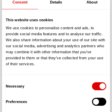
Consent
Details
About
L’accueil proposé peut être :
Permanent
This website uses cookies
En unité fermée et sécurisée (Alzheimer): Non
We use cookies to personalise content and ads, to
provide social media features and to analyse our traffic.
Financièrement, cet E.H.P.A.D. vous fera bénéficier
We also share information about your use of our site with
de :
our social media, advertising and analytics partners who
may combine it with other information that you’ve
L’aide sociale
provided to them or that they’ve collected from your use
L’A.P.A.
of their services.
L’A.P.L.
Consent
Necessary
Selection
Les tarifs de l’hébergement :
Preferences
En chambre simple : 65.22 €