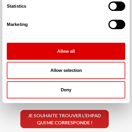
Statistics
En chambre double : 61.28 €
Autre chambre : 66.17 €
Marketing
Allow all
Les tarifs de la dépendance sont les suivants :
G.I.R. 1 & 2 : 22.23 €
Allow selection
G.I.R. 3 & 4 : 14.1 €
G.I.R. 5 & 6 : 5.98 €
Deny
JE SOUHAITE TROUVER L'EHPAD
QUI ME CORRESPONDE !