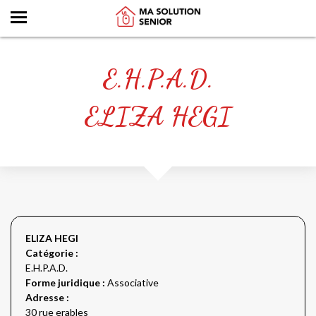
E.H.P.A.D.
ELIZA HEGI
ELIZA HEGI
Catégorie :
E.H.P.A.D.
Forme juridique :
Associative
Adresse :
30 rue erables