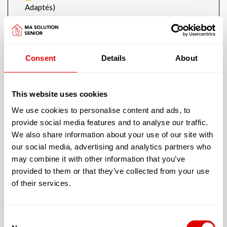
Adaptés)
Consent
Details
About
Cette résidence vous offre un logement dont les
caractéristiques sont les suivantes :
This website uses cookies
Chambres individuelles au nombre de
We use cookies to personalise content and ads, to
95
provide social media features and to analyse our traffic.
Chambres doubles au nombre de 1
We also share information about your use of our site with
our social media, advertising and analytics partners who
L’accueil proposé peut être :
may combine it with other information that you’ve
provided to them or that they’ve collected from your use
Permanent
of their services.
En unité fermée et sécurisée (Alzheimer): Non
Financièrement, cet E.H.P.A.D. vous fera bénéficier
Consent