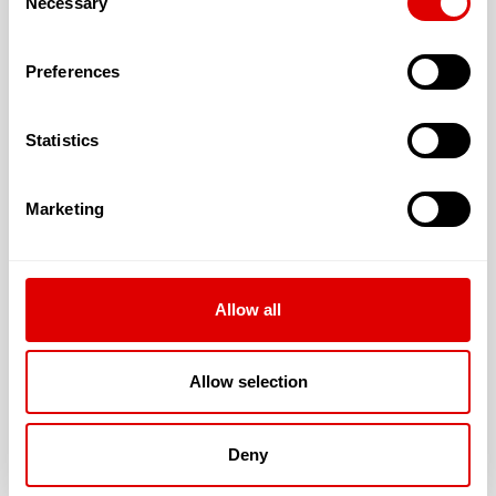
Necessary
Selection
de :
L’aide sociale
Preferences
L’A.P.A.
L’aide au logement
Statistics
Marketing
Les tarifs de l’hébergement :
En chambre simple : 90.4 €
Allow all
Allow selection
Les tarifs de la dépendance sont les suivants :
Deny
G.I.R. 1 & 2 : 20.78 €