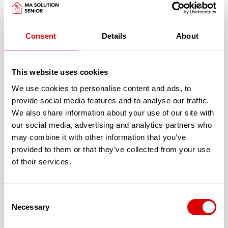
Spécificités:
Services thérapeutiques alternatifs
Consent
Details
About
(réflexologue, diététicien, ostéopathe, Yoga, pilate)
Thérapies non médicamenteuses (luminothérapie,
This website uses cookies
aromathérapie, musicothérapie)
We use cookies to personalise content and ads, to
provide social media features and to analyse our traffic.
We also share information about your use of our site with
our social media, advertising and analytics partners who
Cette résidence vous offre un logement avec :
may combine it with other information that you’ve
provided to them or that they’ve collected from your use
Avec un jardin extérieur accessible et sécurisé
of their services.
L’accueil proposé peut être :
Permanent
Consent
Necessary
Selection
Temporaire