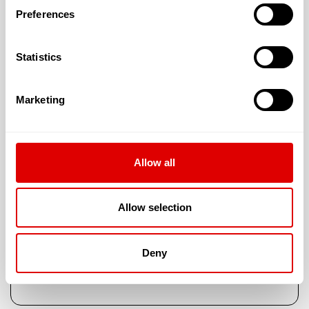
Preferences
Statistics
Les tarifs de l’hébergement :
T1 : 43.3 € (31.00 m²)
Marketing
T2 : 49.96 € (42.00 m²)
T3 : 61.63 € (59.00 m²)
Allow all
Allow selection
La résidence accepte les résidents dont la
dépendance est évaluée à :
Deny
G.I.R. 5 & 6