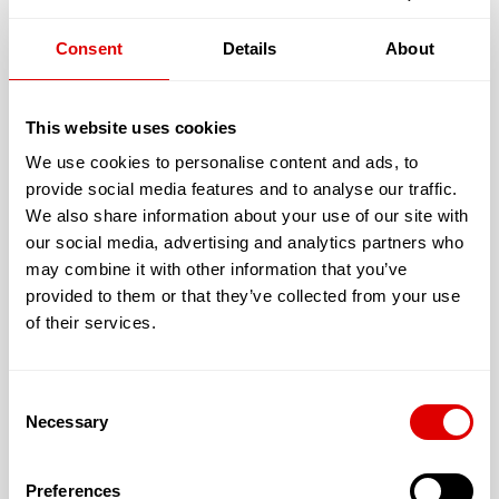
Catégorie :
Maison d’Accueil Urbaine pour Personnes Âgées (M.A.P.A.)
Forme juridique :
Associative
Consent
Details
About
Adresse :
6 rue mirabeau
83000 TOULON
This website uses cookies
We use cookies to personalise content and ads, to
provide social media features and to analyse our traffic.
Les services proposés par la résidence Sénior MAISON D'ACCUEIL
We also share information about your use of our site with
MULTISERVICES INTERGENERATION
our social media, advertising and analytics partners who
may combine it with other information that you’ve
provided to them or that they’ve collected from your use
Les tarifs de l’hébergement :
of their services.
Le prestataire n'a pas renseigné ses tarifs liés à
l'hébergement
Consent
Necessary
Selection
JE SOUHAITE TROUVER LA
Preferences