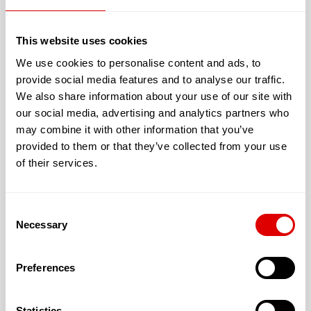
L’accueil proposé peut être :
This website uses cookies
Permanent
We use cookies to personalise content and ads, to
Temporaire
provide social media features and to analyse our traffic.
We also share information about your use of our site with
Financièrement, cette résidence vous fera
our social media, advertising and analytics partners who
may combine it with other information that you’ve
bénéficier de :
provided to them or that they’ve collected from your use
L’aide sociale
of their services.
L’A.P.A.
L’A.P.L.
Consent
Necessary
Selection
Preferences
Les tarifs de l’hébergement :
T1 : 18.5 € (31.00 m²)
Statistics