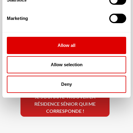
T2 : 27.43 € (45.00 m²)
Marketing
Allow all
La résidence accepte les résidents dont la
dépendance est évaluée à :
Allow selection
G.I.R. 5 & 6
Deny
JE SOUHAITE TROUVER LA
RÉSIDENCE SÉNIOR QUI ME
CORRESPONDE !