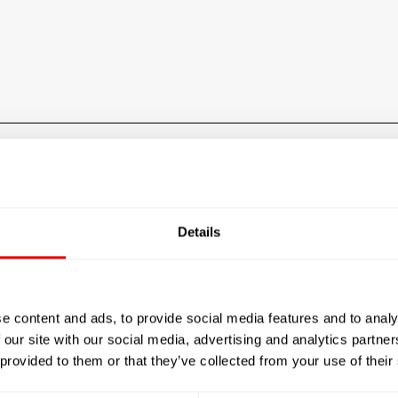
e Sénior PROTESTANTE D'ACTION SOCIALE DES HOSPICE
Les tarifs de l’hébergem
Details
Le prestataire n'a pas rensei
e content and ads, to provide social media features and to analy
 our site with our social media, advertising and analytics partn
JE SOUHAITE TROUVER LA
 provided to them or that they’ve collected from your use of their
RÉSIDENCE SÉNIOR QUI ME
CORRESPONDE !