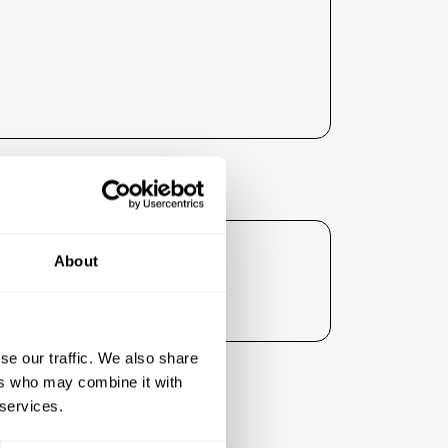
ent :
About
gné ses tarifs liés à l'hébergement
se our traffic. We also share
ers who may combine it with
 services.