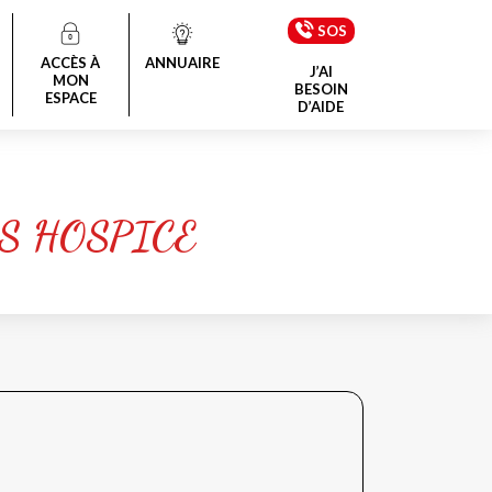
SOS
ACCÈS À
ANNUAIRE
J’AI
MON
BESOIN
ESPACE
D’AIDE
S HOSPICE