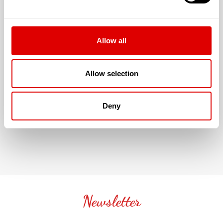
La résidence accepte les résidents dont la
dépendance est évaluée à :
G.I.R. 5 & 6
Allow all
Allow selection
JE SOUHAITE TROUVER LA
RÉSIDENCE SÉNIOR QUI ME
Deny
CORRESPONDE !
Newsletter