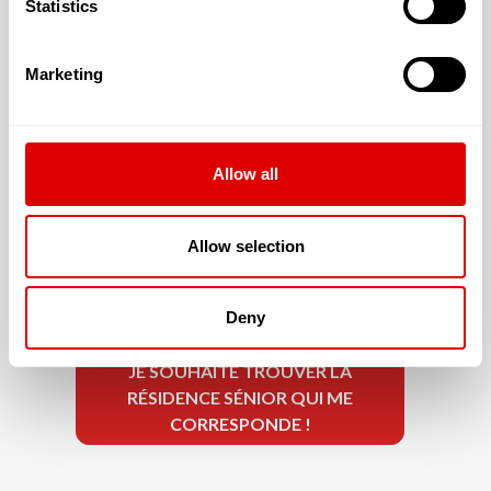
Statistics
Les tarifs de l’hébergement :
T1 : 50.66 € ( m²)
Marketing
Allow all
La résidence accepte les résidents dont la
dépendance est évaluée à :
Allow selection
G.I.R. 5 & 6
Deny
JE SOUHAITE TROUVER LA
RÉSIDENCE SÉNIOR QUI ME
CORRESPONDE !