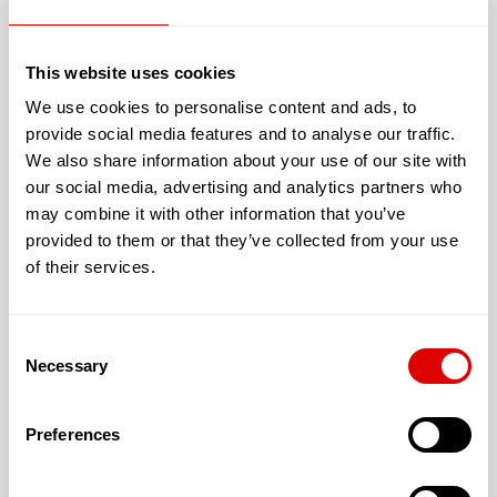
Salle de loisirs
This website uses cookies
We use cookies to personalise content and ads, to
provide social media features and to analyse our traffic.
We also share information about your use of our site with
Cette résidence vous offre un logement avec :
our social media, advertising and analytics partners who
Avec un jardin extérieur accessible et sécurisé
may combine it with other information that you’ve
provided to them or that they’ve collected from your use
La climatisation du logement
of their services.
L’accueil proposé peut être :
Permanent
Consent
Necessary
Selection
Temporaire
Preferences