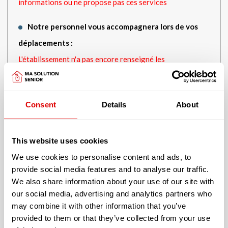
informations ou ne propose pas ces services
Notre personnel vous accompagnera lors de vos
déplacements :
L'établissement n'a pas encore renseigné les
informations ou ne propose pas ces services
L’établissement peut vous aider à bénéficier des
Consent
Details
About
aides financières suivantes :
L'établissement n'a pas encore renseigné les
This website uses cookies
informations ou ne propose pas ces services
We use cookies to personalise content and ads, to
provide social media features and to analyse our traffic.
Spécificités :
We also share information about your use of our site with
L'établissement n'a pas encore renseigné les
our social media, advertising and analytics partners who
informations ou ne propose pas ces services
may combine it with other information that you’ve
provided to them or that they’ve collected from your use