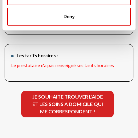
L'établissement n'a pas encore renseigné les
Deny
informations ou ne propose pas ces services
Les tarifs horaires :
Le prestataire n'a pas renseigné ses tarifs horaires
JE SOUHAITE TROUVER L'AIDE
ET LES SOINS À DOMICILE QUI
ME CORRESPONDENT !