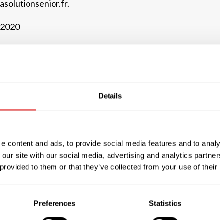
masolutionsenior.fr.
s 2020
 :
ite masolutionsenior.fr et, de manière générale, de ses é
un certain nombre de données personnelles le concernant, 
Details
s » ou lors de la création d'un espace personnel (« Compte
ment Européen n°2016/679 du 27 avril 2016 dit « Règleme
matique et Libertés rectifiée (notamment par la loi n°2018-4
e content and ads, to provide social media features and to analy
rdonnance de réécriture n°2018-1225 du 12 décembre 2018)
 our site with our social media, advertising and analytics partn
caractère personnel dans les conditions décrites ci-dessou
 provided to them or that they’ve collected from your use of their
 RESPONSABLE DU TRAITEMENT :
Preferences
Statistics
iété SAS LECHA-DOJA immatriculée au R.C.S. de la ville de