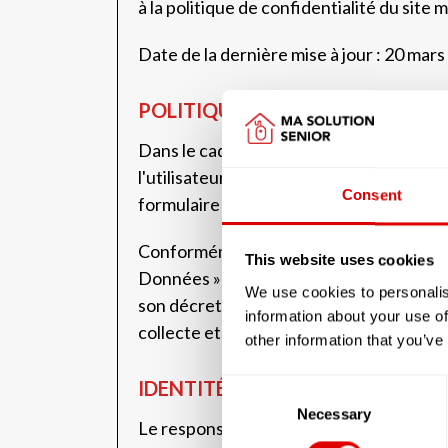
à la politique de confidentialité du site 
Date de la dernière mise à jour : 20 mar
POLITIQUE DE CONFIDENTIALITÉ
Dans le cadre de sa navigation sur le s
l'utilisateur est amené à communiquer 
Consent
formulaire de la rubrique « Ecrivez-nou
Conformément aux dispositions du Règle
This website uses cookies
Données » ou « RGPD », et de la Loi Infor
We use cookies to personalis
son décret d'application ainsi que l'o
information about your use of
collecte et le traitement des données à 
other information that you’ve
IDENTITÉ ET COORDONNÉES DU
Consent
Selection
Necessary
Le responsable du traitement est la soc