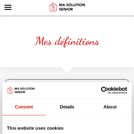
Mes définitions
€€€ L'obligation alimentaire
€€€ Déduction d'impôts
€€€ Réduction d’impôts
Consent
Details
About
€€€ L’A.P.A. (Allocation Personnalisée d’Autonomie)
€€€ Les différentes allocations au logement
Le G.I.R. (Groupe Iso Ressources) ?
This website uses cookies