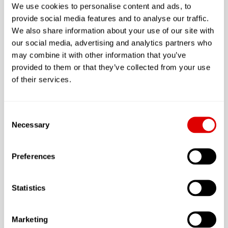
€€€ Le Plan d’aide à domicile
We use cookies to personalise content and ads, to
€€€ Crédits d’impôts
provide social media features and to analyse our traffic.
€€€ L'aide à domicile
We also share information about your use of our site with
€€€ L'Aide sociale à l'Hébergement (A.S.H.) ?
our social media, advertising and analytics partners who
L'E.H.P.A.D.
may combine it with other information that you’ve
provided to them or that they’ve collected from your use
of their services.
Consent
Necessary
Selection
Preferences
Statistics
Marketing