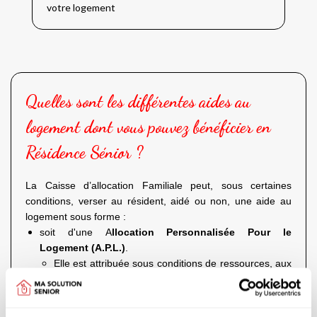
votre logement
Quelles sont les différentes aides au
logement dont vous pouvez bénéficier en
Résidence Sénior ?
La Caisse d’allocation Familiale peut, sous certaines
conditions, verser au résident, aidé ou non, une aide au
logement sous forme :
soit d'une A
llocation Personnalisée Pour le
Logement (A.P.L.)
.
Elle est attribuée sous conditions de ressources, aux
occupants d’un logement sous réserve qu’une
convention ait été signée entre le bailleur (à
ou en
Résidence Sénior
domicile, en
E.H.P.A.D.