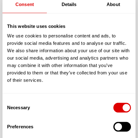
)
et le Préfet. Cette aide est directement versée à
Consent
Details
About
l’établissement. Son montant ne peut pas dépasser
un certain montant actualisé chaque année et qui
dépend de la situation familiale du résident (marié,
This website uses cookies
célibataire…) et de sa zone de résidence. Ainsi pour
We use cookies to personalise content and ads, to
une personne seule, il peut varier de
292 € à 399 €.
provide social media features and to analyse our traffic.
soit d’une
allocation logement
:
We also share information about your use of our site with
Elle est attribuée aux occupants sous conditions
particulières lorsque le logement (domicile ou
our social media, advertising and analytics partners who
maison de retraite ou résidence senior) n’est pas
may combine it with other information that you’ve
conventionné par l’Etat.
provided to them or that they’ve collected from your use
of their services.
Comment obtenir une aide au
logement si vous résidez en
Consent
Résidence Sénior ?
Necessary
Selection
Ces aides n’étant pas spécifiques à l’hébergement des
Preferences
Séniors, nous mettons directement en relation avec la
Caisse d'Allocations Familiales (C.A.F.)