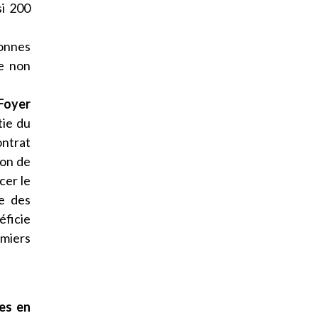
si 200
onnes
e non
 Foyer
tie du
ontrat
ion de
cer le
re des
éficie
rmiers
es en