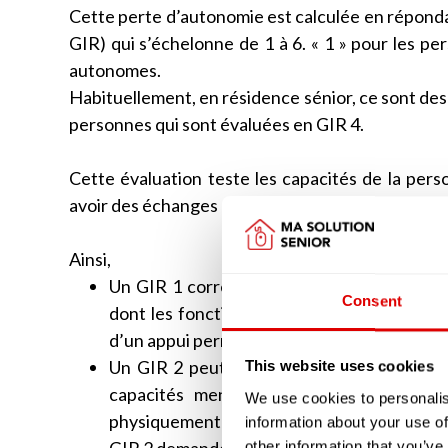
Cette perte d’autonomie est calculée en répondan
GIR) qui s’échelonne de 1 à 6. « 1 » pour les pe
autonomes.
Habituellement, en résidence sénior, ce sont des
personnes qui sont évaluées en GIR 4.
Cette évaluation teste les capacités de la perso
avoir des échanges censés.
Ainsi,
Un GIR 1 correspondra bien souvent à une
Consent
dont les fonctions mentales sont malheur
d’un appui permanent.
Un GIR 2 peut correspondre, tout comme l
This website uses cookies
capacités mentales qui ne sont pas tot
We use cookies to personalis
physiquement autonome mais dont les fonct
information about your use of
other information that you’ve