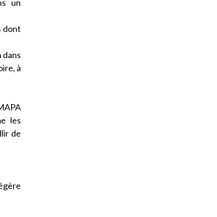
ns un
s dont
n dans
ire, à
s MAPA
e les
lir de
égère