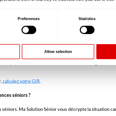
 surveillance permanente.
oute sa tête, mais dont les facultés physiques, notamm
ne demande donc plusieurs fois par jour, une aide extér
Preferences
Statistics
s difficultés à se lever du lit ou du fauteuil, mais qui, un
lle demandera cependant l’appui d’un salarié, au moment
repas.
ui a tout de même besoin, d’un appui occasionnel pour a
Allow selection
as.
 capable de s’assumer et d’assurer tous les gestes de 
r,
calculez votre GIR
.
ences séniors ?
séniors. Ma Solution Sénior vous décrypte la situation car 