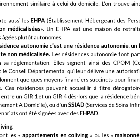
ronnement similaire à celui du domicile. L’on trouve ain
te aussi les
EHPA
(Établissement Hébergeant des Pers
on médicalisées
». Un EHPA est une maison de retrait
s âgées plutôt autonomes.
ésidence autonomie c’est une résidence autonomie, un
te non médicalisée.
Les résidences autonomie font par
à sa réglementation. Elles signent ainsi des CPOM (C
 le Conseil Départemental qui leur délivre une autorisat
 donnent quelques moyens financiers succincts pour finan
. Ces résidences peuvent accueillir à titre dérogatoi
ntre un GIR 1 et un GIR 4 dès-lors que la résidence bén
ement A Domicile), ou d’un
SSIAD
(Services de Soins Infi
enariats ont été signées avec des
EHPAD
.
iving
ont les «
appartements en coliving
» ou les «
maisonné