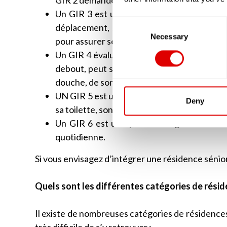
GIR 2 demandera, tout comme le GIR 1, une
Un GIR 3 est une personne âgée qui aura t
Consent
déplacement, seront altérées. Cette person
Selection
Necessary
pour assurer ses soins corporels.
Un GIR 4 évaluera une personne âgée qui a de
debout, peut se déplacer sans problèmes. E
douche, de son habillage et parfois lors des 
UN GIR 5 est une personne autonome mais q
Deny
sa toilette, son ménage ou préparer ses rep
Un GIR 6 est une personne âgée autonome,
quotidienne.
Si vous envisagez d’intégrer une résidence sénio
Quels sont les différentes catégories de résid
Il existe de nombreuses catégories de résidences 