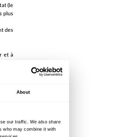
at (le
s plus
nt des
r et à
uil et
About
ficier
ec des
i est
se our traffic. We also share
uée en
ers who may combine it with
 services.