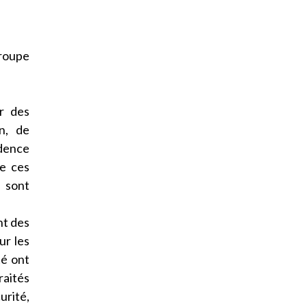
groupe
r des
n, de
idence
de ces
% sont
nt des
ur les
té ont
raités
urité,