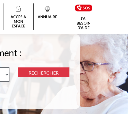
SOS
ACCÈS À
ANNUAIRE
J’AI
MON
BESOIN
ESPACE
D’AIDE
ment :
RECHERCHER