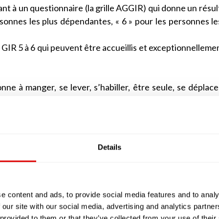
t à un questionnaire (la grille AGGIR) qui donne un résult
rsonnes les plus dépendantes, « 6 » pour les personnes le
 GIR 5 à 6 qui peuvent être accueillis et exceptionnelleme
nne à manger, se lever, s’habiller, être seule, se déplace
 personne alitée ou assise en permanence dans un faute
Details
eusement très altérées. Cette personne âgée devra béné
e GIR 1, à une personne alitée ou en fauteuil mais av
alement altérées ou, à l’inverse, à une personne qu
e content and ads, to provide social media features and to analy
ions mentales sont altérées. La personne qui sera éval
 our site with our social media, advertising and analytics partn
 provided to them or that they’ve collected from your use of their