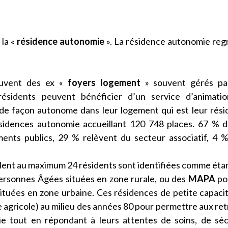
 la «
résidence autonomie
». La résidence autonomie re
uvent des ex «
foyers logement
» souvent gérés pa
résidents peuvent bénéficier d’un service d’animatio
 de façon autonome dans leur logement qui est leur rés
sidences autonomie accueillant 120 748 places. 67 % 
ents publics, 29 % relèvent du secteur associatif, 4 
lent au maximum 24 résidents sont identifiées comme éta
ersonnes Âgées situées en zone rurale, ou des
MAPA
po
tuées en zone urbaine. Ces résidences de petite capaci
e agricole) au milieu des années 80 pour permettre aux ret
ie tout en répondant à leurs attentes de soins, de séc