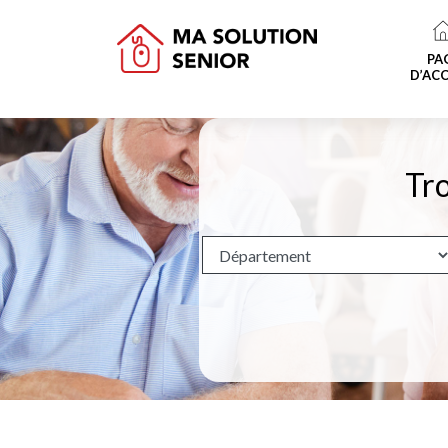
PA
D’ACC
Tro