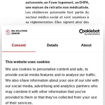
autonomie, un Foyer logement, un EHPA,
une maison de retraite non médicalisée.
Les résidences autonomie font partie du
secteur médico-social et sont soumises à
sa réglementation. Elles signent ainsi des
CPOM (Contrat Pluriannuel d’Objectifs et
de Moyens) avec le Conseil Départemental
qui leur délivre une autorisation de
fonctionnement, qui les évalue et qui leur
Consent
Details
About
donnent quelques moyens financiers
succincts pour financer le soin et la
dépendance de leurs résidents. Ces
résidences peuvent accueillir à titre
This website uses cookies
dérogatoire des personnes dont la
We use cookies to personalise content and ads, to
dépendance est évaluée entre un GIR 1 et
provide social media features and to analyse our traffic.
un GIR 4 dès-lors que la résidence
We also share information about your use of our site with
bénéficie du service d’un
SAAD
(Service
our social media, advertising and analytics partners who
d’Accompagnement A Domicile), ou d’un
SSIAD
(Services de Soins Infirmiers A
may combine it with other information that you’ve
Domicile) et que des conventions de
provided to them or that they’ve collected from your use
partenariats ont été signées avec des
of their services.