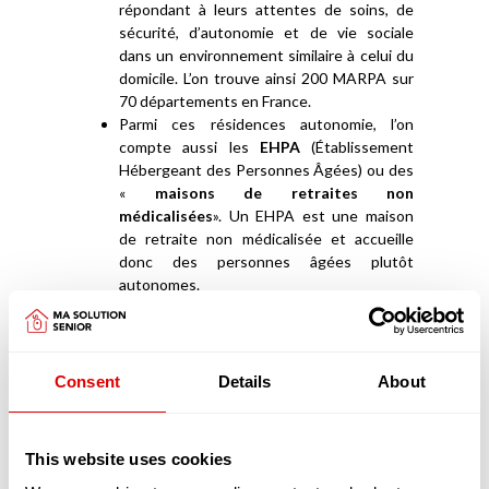
répondant à leurs attentes de soins, de
sécurité, d’autonomie et de vie sociale
dans un environnement similaire à celui du
domicile. L’on trouve ainsi 200 MARPA sur
70 départements en France.
Parmi ces résidences autonomie, l’on
compte aussi les
EHPA
(Établissement
Hébergeant des Personnes Âgées) ou des
«
maisons de retraites non
médicalisées
». Un EHPA est une maison
de retraite non médicalisée et accueille
donc des personnes âgées plutôt
autonomes.
Pour résumer et vous y retrouver, une
résidence autonomie c’est une résidence
autonomie, un Foyer logement, un EHPA,
une maison de retraite non médicalisée.
Consent
Details
About
Les résidences autonomie font partie du
secteur médico-social et sont soumises à
sa réglementation. Elles signent ainsi des
This website uses cookies
CPOM (Contrat Pluriannuel d’Objectifs et