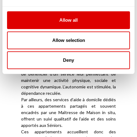
Les logements en coliving proposent un habitat
partagé entre une quinzaine de séniors,
Allow all
maximum. Tous vivent sous le même toit, en
bénéficiant de chambres et de toilettes privées.
En revanche, le salon, la cuisine et la salle de
Allow selection
restaurants sont communs.
L’objectif est de favoriser les interactions, le
soutien et l’entraide entre résidents. Ces
Deny
nouvelles solutions qui émergent permettent
ainsi aux séniors, en quête de sécurité et d’amitié
de bénéficier d’un service leur permettant de
maintenir une activité physique, sociale et
cognitive dynamique. L’autonomie est stimulée, la
dépendance reculée.
Par ailleurs, des services d’aide à domicile dédiés
à ces appartements partagés et souvent
encadrés par une Maîtresse de Maison in situ,
offrent un suivi qualitatif de l’aide et des soins
apportés aux Séniors.
Ces appartements accueillent donc des