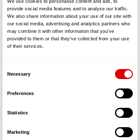
de Moyens) avec le Conseil Départemental
We use cookies to personalise content and ads, to
qui leur délivre une autorisation de
provide social media features and to analyse our traffic.
fonctionnement, qui les évalue et qui leur
We also share information about your use of our site with
donnent quelques moyens financiers
our social media, advertising and analytics partners who
succincts pour financer le soin et la
may combine it with other information that you’ve
dépendance de leurs résidents. Ces
provided to them or that they’ve collected from your use
résidences peuvent accueillir à titre
of their services.
dérogatoire des personnes dont la
dépendance est évaluée entre un GIR 1 et
un GIR 4 dès-lors que la résidence
bénéficie du service d’un
SAAD
(Service
Consent
d’Accompagnement A Domicile), ou d’un
Necessary
Selection
SSIAD
(Services de Soins Infirmiers A
Domicile) et que des conventions de
partenariats ont été signées avec des
Preferences
EHPAD
.
Appartements en coliving et maisonnées en
Statistics
coliving
La deuxième catégorie de résidences séniors
sont les «
appartements en coliving
» ou les «
Marketing
maisonnées en coliving
»