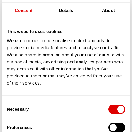
un GIR 4 dès-lors que la résidence
bénéficie du service d’un
SAAD
(Service
Consent
Details
About
d’Accompagnement A Domicile), ou d’un
SSIAD
(Services de Soins Infirmiers A
Domicile) et que des conventions de
This website uses cookies
partenariats ont été signées avec des
EHPAD
.
We use cookies to personalise content and ads, to
provide social media features and to analyse our traffic.
Appartements en coliving et maisonnées en
We also share information about your use of our site with
coliving
our social media, advertising and analytics partners who
La deuxième catégorie de résidences séniors
may combine it with other information that you’ve
sont les «
appartements en coliving
» ou les «
provided to them or that they’ve collected from your use
maisonnées en coliving
»
of their services.
Les logements en coliving proposent un habitat
partagé entre une quinzaine de séniors,
maximum. Tous vivent sous le même toit, en
Consent
bénéficiant de chambres et de toilettes privées.
Necessary
Selection
En revanche, le salon, la cuisine et la salle de
restaurants sont communs.
L’objectif est de favoriser les interactions, le
Preferences
soutien et l’entraide entre résidents. Ces