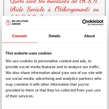
Quels sont les montants de l'A.S.H.
(Aide Sociale à l'Hébergement) en
E.H.P.A.D. ?
Le Conseil Départemental paie la différence entre
le montant de la facture de la résidence et la
Consent
Details
About
contribution de la personne, voire de ses obligés
alimentaires,
Etant bénéficiaire de l’aide sociale à l‘hébergement
This website uses cookies
et si le conjoint reste à domicile, une somme
We use cookies to personalise content and ads, to
minimale lui sera automatiquement laissée pour
provide social media features and to analyse our traffic.
vivre. Cette somme ne peut être inférieure au
We also share information about your use of our site with
montant de l’A.S.P.A. (Allocation de solidarité aux
our social media, advertising and analytics partners who
personnes âgées) soit 800 € par mois
en 2015.Le
Conseil Départemental
fixe le montant
may combine it with other information that you’ve
de l’aide sociale à l’hébergement en fonction de la
provided to them or that they’ve collected from your use
situation de la personne :
of their services.
ses ressources,
les ressources de son conjoint,