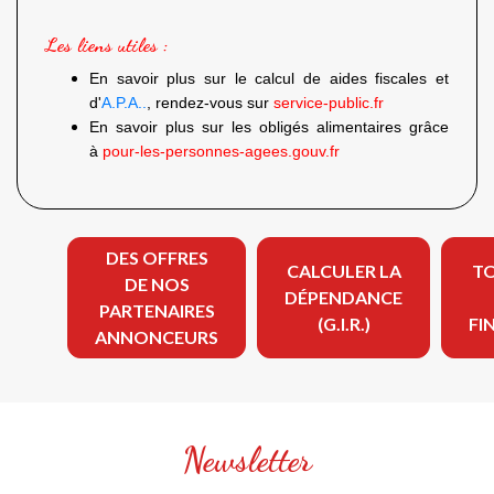
Les liens utiles :
En savoir plus sur le calcul de aides fiscales et
d'
A.P.A..
, rendez-vous sur
service-public.fr
En savoir plus sur les obligés alimentaires grâce
à
pour-les-personnes-agees.gouv.fr
DES OFFRES
CALCULER LA
TO
DE NOS
DÉPENDANCE
PARTENAIRES
(G.I.R.)
FI
ANNONCEURS
Newsletter