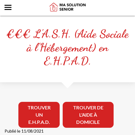
€€€ L'A.S.H. (Aide Sociale
à l'Hébergement) en
E.H.P.A.D.
TROUVER
TROUVER DE
UN
L'AIDE À
E.H.P.A.D.
DOMICILE
Publié le 11/08/2021