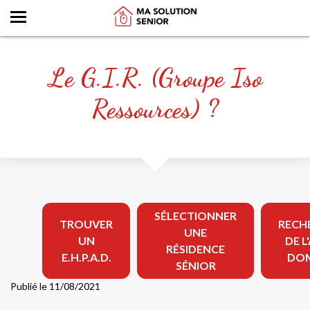
Le G.I.R. (Groupe Iso
Ressources) ?
SÉLECTIONNER
TROUVER
RECH
UNE
UN
DE L
RÉSIDENCE
E.H.P.A.D.
DOM
SÉNIOR
Publié le 11/08/2021