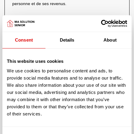
personne et de ses revenus.
Quelles sont les
différentes notations GIR
(Groupe
?
Iso Ressources)
Consent
Details
About
Le
GIR 1
regroupe les personnes âgées confinées
au lit ou au fauteuil, dont les fonctions mentales
This website uses cookies
sont gravement altérées et nécessitent la présence
continue d’intervenants.
We use cookies to personalise content and ads, to
provide social media features and to analyse our traffic.
We also share information about your use of our site with
Le
GIR 2
correspond à deux catégories de
our social media, advertising and analytics partners who
personnes âgées dépendantes :
may combine it with other information that you’ve
les personnes confinées au lit ou au fauteuil,
provided to them or that they’ve collected from your use
dont les fonctions mentales ne sont pas
of their services.
totalement altérées et qui ont besoin d’une
prise en charge pour la plupart des activités
de la vie courante,