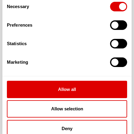
Consent
les personnes dont les fonctions mentales
Necessary
sont gravement altérées mais qui ont
Selection
conservé leurs capacités de se déplacer.
Preferences
Le
GIR 3
réunit les personnes qui ont conservé
leur autonomie mentale mais qui ont besoin d’être
Statistics
aidées tous les jours et plusieurs fois par jour pour
accomplir les gestes de la vie courante (se lever,
se coucher, s’habiller, aller aux toilettes…).
Marketing
Le
GIR 4
correspond à deux catégories de
personnes :
les personnes qui ont besoin d’aide pour se
Allow all
lever et se coucher mais qui peuvent ensuite
se déplacer seules à l’intérieur du logement.
Une assistance leur est parfois nécessaire
Allow selection
pour l’habillage et la toilette,
les personnes qui n’ont pas de difficultés à
Deny
se déplacer mais qui ont besoin d’une aide