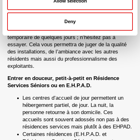
Allow selection
Est-ce possible ?
Tester les accueils ? 
Deny
Certaines résidences vous proposeront aussi de 
tester leurs prestations, de jour, ou en séjour 
temporaire de quelques jours ; n’hésitez pas à 
essayer. Cela vous permettra de juger de la qualité 
des installations, de l’ambiance avec les autres 
résidents mais aussi du professionnalisme des 
exploitants.
Entrer en douceur, petit-à-petit en Résidence 
Services Séniors ou en E.H.P.A.D.
Les centres d’accueil de jour permettent un 
hébergement partiel, de jour. La nuit, la 
personne retourne à son domicile. Ces 
accueils sont souvent adossés non pas à des 
résidences services mais plutôt à des EHPAD.
Certaines résidences (E.H.P.A.D. et 