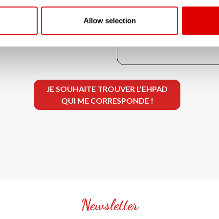
G.I.R. 1 & 2 : 21.7 €
G.I.R. 3 & 4 : 13.77 €
Allow selection
G.I.R. 5 & 6 : 5.84 €
JE SOUHAITE TROUVER L'EHPAD
QUI ME CORRESPONDE !
Newsletter