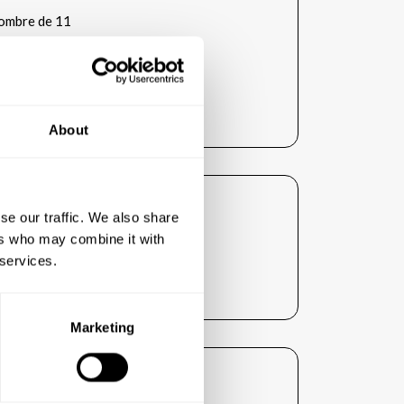
ombre de 11
tre :
risée (Alzheimer): Non
About
ent :
se our traffic. We also share
 €
ers who may combine it with
 services.
 €
Marketing
nce sont les suivants :