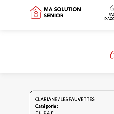
PA
D’ACC
CLARIANE / LES FAUVETTES
Catégorie :
E.H.P.A.D.