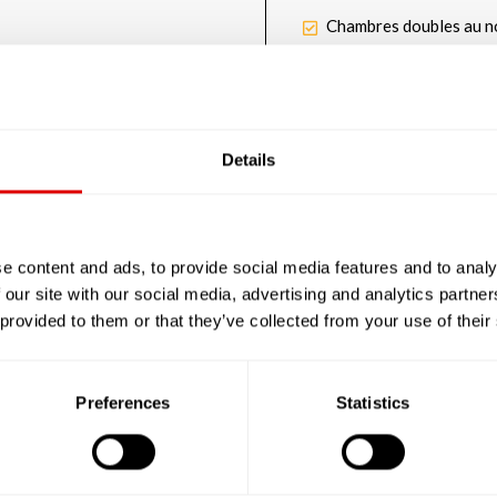
Chambres doubles au n
L’accueil proposé peut ê
En unité fermée et sécu
Details
Les tarifs de l’hébergem
e content and ads, to provide social media features and to analy
En chambre simple : 104
 our site with our social media, advertising and analytics partn
 provided to them or that they’ve collected from your use of their
En chambre double : 82
Preferences
Statistics
Les tarifs de la dépenda