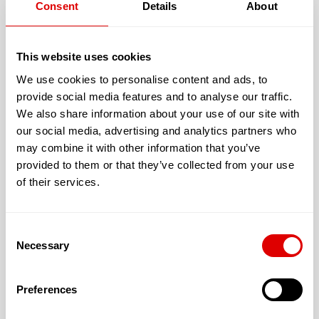
Consent
Details
About
Chambres individuelles au nombre de
35
This website uses cookies
L’accueil proposé peut être :
We use cookies to personalise content and ads, to
Permanent
provide social media features and to analyse our traffic.
We also share information about your use of our site with
En unité fermée et sécurisée (Alzheimer): Non
our social media, advertising and analytics partners who
may combine it with other information that you’ve
Financièrement, cet E.H.P.A.D. vous fera bénéficier
provided to them or that they’ve collected from your use
de :
of their services.
L’A.P.A.
L’aide au logement
Consent
Necessary
Selection
Preferences
Les tarifs de l’hébergement :