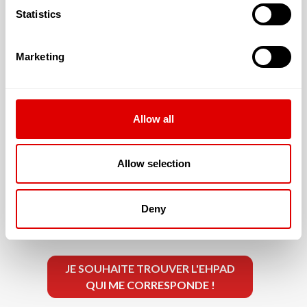
Statistics
En chambre simple : 140 €
Autre chambre : 145 €
Marketing
Allow all
Les tarifs de la dépendance sont les suivants :
G.I.R. 1 & 2 : 20.06 €
Allow selection
G.I.R. 3 & 4 : 12.73 €
G.I.R. 5 & 6 : 5.4 €
Deny
JE SOUHAITE TROUVER L'EHPAD
QUI ME CORRESPONDE !