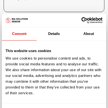
Cette résidence vous offre un logement dont les
Consent
Details
About
caractéristiques sont les suivantes :
Chambres individuelles au nombre de
115
This website uses cookies
Chambres doubles au nombre de 7
We use cookies to personalise content and ads, to
provide social media features and to analyse our traffic.
We also share information about your use of our site with
L’accueil proposé peut être :
our social media, advertising and analytics partners who
Permanent
may combine it with other information that you’ve
En unité fermée et sécurisée (Alzheimer): Non
provided to them or that they’ve collected from your use
of their services.
Financièrement, cet E.H.P.A.D. vous fera bénéficier
de :