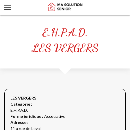
E.H.P.A.D.
LES VERGERS
LES VERGERS
Catégorie :
E.H.P.A.D.
Forme juridique :
Associative
Adresse :
11 a rue de Leval