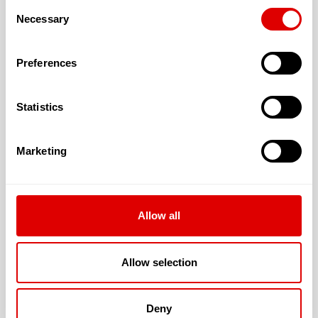
Consent
L’aide sociale
Necessary
Selection
L’A.P.A.
Preferences
L’A.P.L.
Statistics
Marketing
Les tarifs de l’hébergement :
En chambre simple : 73.86 €
En chambre double : 64.09 €
Allow all
Autre chambre : 85.31 €
Allow selection
Deny
Les tarifs de la dépendance sont les suivants :