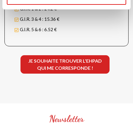
G.I.R. 1 & 2 : 24.2 €
G.I.R. 3 & 4 : 15.36 €
G.I.R. 5 & 6 : 6.52 €
JE SOUHAITE TROUVER L'EHPAD
QUI ME CORRESPONDE !
Newsletter