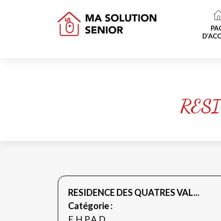
PA
D’ACC
RES
RESIDENCE DES QUATRES VAL...
Catégorie :
E.H.P.A.D.