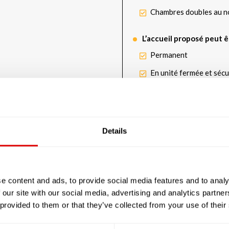
Chambres doubles au n
L’accueil proposé peut ê
Permanent
En unité fermée et sécu
Financièrement, cet E.H.
L’aide sociale
Details
L’A.P.A.
L’A.P.L.
e content and ads, to provide social media features and to analy
 our site with our social media, advertising and analytics partn
 provided to them or that they’ve collected from your use of their
Les tarifs de l’hébergem