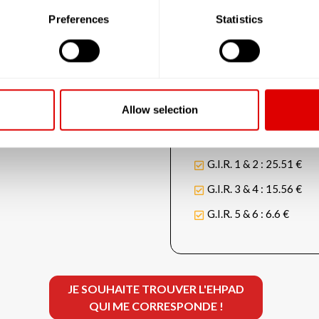
En chambre simple : 69.
Preferences
Statistics
En chambre double : 59.
Autre chambre : 69.4 €
Allow selection
Les tarifs de la dépenda
G.I.R. 1 & 2 : 25.51 €
G.I.R. 3 & 4 : 15.56 €
G.I.R. 5 & 6 : 6.6 €
JE SOUHAITE TROUVER L'EHPAD
QUI ME CORRESPONDE !