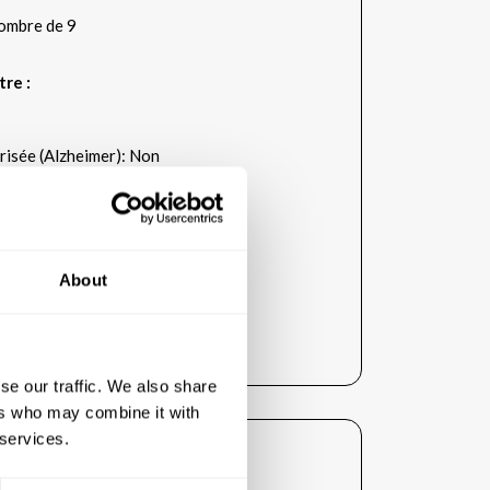
ombre de 9
tre :
risée (Alzheimer): Non
P.A.D. vous fera bénéficier de :
About
se our traffic. We also share
ers who may combine it with
 services.
ent :