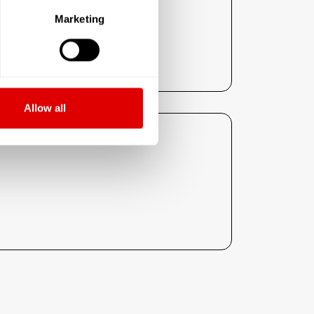
4 €
Marketing
7 €
Allow all
nce sont les suivants :