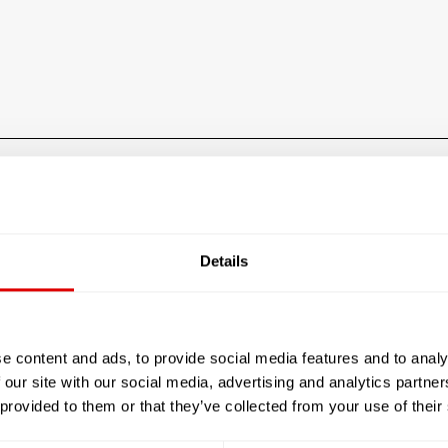
Sénior APPART'LE PUY EN VELAY
Les tarifs de l’hébergem
Details
Le prestataire n'a pas rensei
e content and ads, to provide social media features and to analy
 our site with our social media, advertising and analytics partn
JE SOUHAITE TROUVER LA
 provided to them or that they’ve collected from your use of their
RÉSIDENCE SÉNIOR QUI ME
CORRESPONDE !