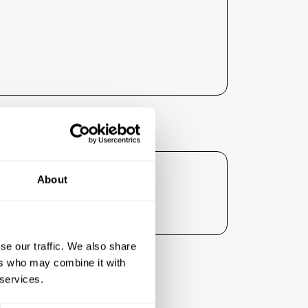
ent :
About
gné ses tarifs liés à l'hébergement
se our traffic. We also share
ers who may combine it with
 services.