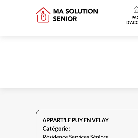
PA
D’ACC
APPART'LE PUY EN VELAY
Catégorie :
Résidence Services Séniors