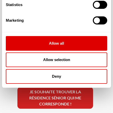
T1 : 39.96 € (30.00 m²)
Statistics
T2 : 48.3 € (40.00 m²)
T3 : 66.63 € (50.00 m²)
Marketing
Allow all
La résidence accepte les résidents dont la
dépendance est évaluée à :
Allow selection
G.I.R. 5 & 6
Deny
JE SOUHAITE TROUVER LA
RÉSIDENCE SÉNIOR QUI ME
CORRESPONDE !