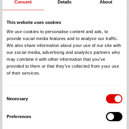
Consent
Details
About
This website uses cookies
Cette résidence vous offre un logement avec :
We use cookies to personalise content and ads, to
provide social media features and to analyse our traffic.
Avec un jardin extérieur accessible et sécurisé
We also share information about your use of our site with
La climatisation du logement
our social media, advertising and analytics partners who
may combine it with other information that you’ve
L’accueil proposé peut être :
provided to them or that they’ve collected from your use
of their services.
Permanent
Temporaire
Consent
Necessary
Selection
Preferences
Les tarifs de l’hébergement :