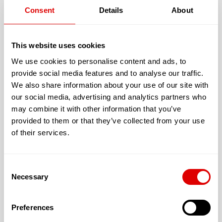
Adresse :
Consent
Details
About
6 rue raoul follereau
13090 AIX EN PROVENCE
This website uses cookies
We use cookies to personalise content and ads, to
Les services proposés par la résidence Sénior ENTRAIDE
provide social media features and to analyse our traffic.
RESIDENCE LE JAS DE BOUFFAN
We also share information about your use of our site with
our social media, advertising and analytics partners who
may combine it with other information that you’ve
Les tarifs de l’hébergement :
provided to them or that they’ve collected from your use
Le prestataire n'a pas renseigné ses tarifs liés à
of their services.
l'hébergement
Consent
Necessary
Selection
JE SOUHAITE TROUVER LA
RÉSIDENCE SÉNIOR QUI ME
Preferences
CORRESPONDE !