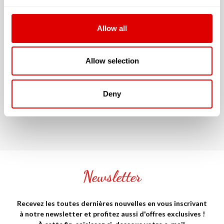
Le prestataire n'a pas renseigné ses tarifs liés à
l'hébergement
Allow all
Allow selection
JE SOUHAITE TROUVER LA
RÉSIDENCE SÉNIOR QUI ME
CORRESPONDE !
Deny
Newsletter
Recevez les toutes dernières nouvelles en vous inscrivant
à notre newsletter et profitez aussi d'offres exclusives !