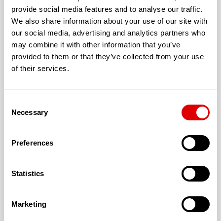
Salle de loisirs
provide social media features and to analyse our traffic.
We also share information about your use of our site with
our social media, advertising and analytics partners who
may combine it with other information that you’ve
provided to them or that they’ve collected from your use
of their services.
Cette résidence vous offre un logement avec :
Avec un jardin extérieur accessible et sécurisé
Consent
L’accueil proposé peut être :
Necessary
Selection
Permanent
Preferences
Temporaire
Statistics
Marketing
Les tarifs de l’hébergement :