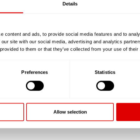
L’aide sociale
Details
L’A.P.A.
L’A.P.L.
e content and ads, to provide social media features and to analy
 our site with our social media, advertising and analytics partn
 provided to them or that they’ve collected from your use of their
Les tarifs de l’hébergem
Preferences
Statistics
T1 : 33.96 € (33.00 m²)
JE SOUHAITE TROUVER LA
Allow selection
RÉSIDENCE SÉNIOR QUI ME
CORRESPONDE !