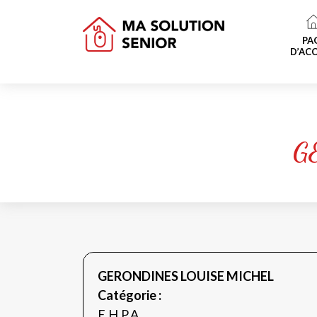
PA
D’ACC
G
GERONDINES LOUISE MICHEL
Catégorie :
E.H.P.A.