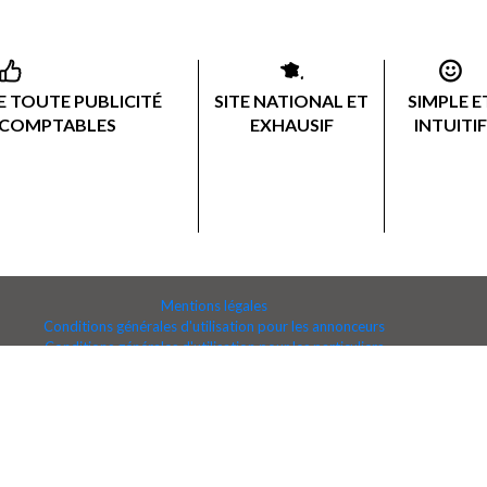
 TOUTE PUBLICITÉ
SITE NATIONAL ET
SIMPLE E
 COMPTABLES
EXHAUSIF
INTUITIF
Mentions légales
Conditions générales d'utilisation pour les annonceurs
Conditions générales d'utilisation pour les particuliers
Conditions générales d'utilisation pour les prestataires
Conditions générales d'utilisation pour les gestionnaires de groupe
Politique de confidentialité
Copyrights © 2026 All Rights Reserved