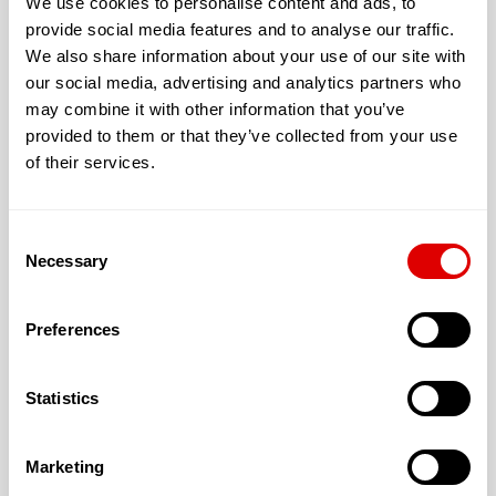
We use cookies to personalise content and ads, to
provide social media features and to analyse our traffic.
Avec un jardin extérieur accessible et sécurisé
We also share information about your use of our site with
our social media, advertising and analytics partners who
L’accueil proposé peut être :
may combine it with other information that you’ve
Permanent
provided to them or that they’ve collected from your use
of their services.
Temporaire
Consent
Necessary
Selection
Les tarifs de l’hébergement :
Preferences
T1 : 25.53 € ( m²)
Statistics
Marketing
La résidence accepte les résidents dont la