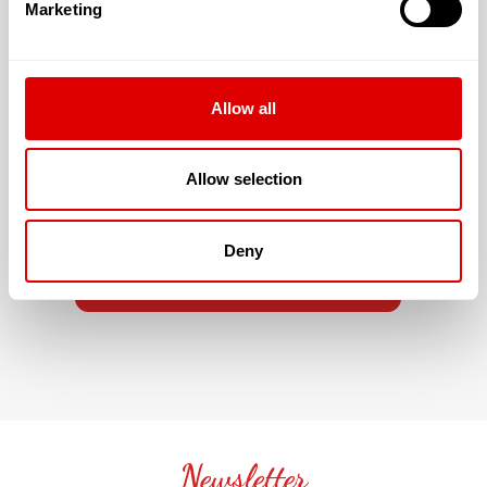
Marketing
La résidence accepte les résidents dont la
dépendance est évaluée à :
Allow all
G.I.R. 5 & 6
Allow selection
JE SOUHAITE TROUVER LA
Deny
RÉSIDENCE SÉNIOR QUI ME
CORRESPONDE !
Newsletter