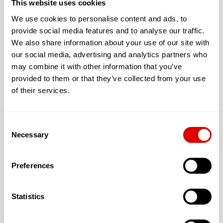
This website uses cookies
Avec un jardin extérieur accessible et sécurisé
We use cookies to personalise content and ads, to
provide social media features and to analyse our traffic.
La climatisation du logement
We also share information about your use of our site with
our social media, advertising and analytics partners who
L’accueil proposé peut être :
may combine it with other information that you’ve
Permanent
provided to them or that they’ve collected from your use
of their services.
Consent
Necessary
Les tarifs de l’hébergement :
Selection
T1 : 31.33 € (25.00 m²)
Preferences
T2 : 45 € (40.00 m²)
T3 : 58 € (50.00 m²)
Statistics