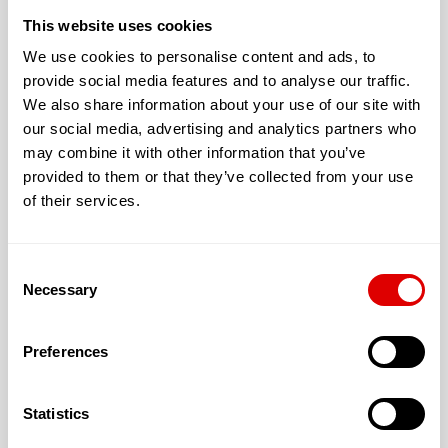
This website uses cookies
We use cookies to personalise content and ads, to
Cette résidence vous offre un logement avec :
provide social media features and to analyse our traffic.
Avec un jardin extérieur accessible et sécurisé
We also share information about your use of our site with
our social media, advertising and analytics partners who
may combine it with other information that you’ve
L’accueil proposé peut être :
provided to them or that they’ve collected from your use
Permanent
of their services.
Consent
Necessary
Selection
Les tarifs de l’hébergement :
T1 : 14.4 € (0.00 m²)
Preferences
T2 : 18.2 € (0.00 m²)
T3 : 24.5 € (0.00 m²)
Statistics