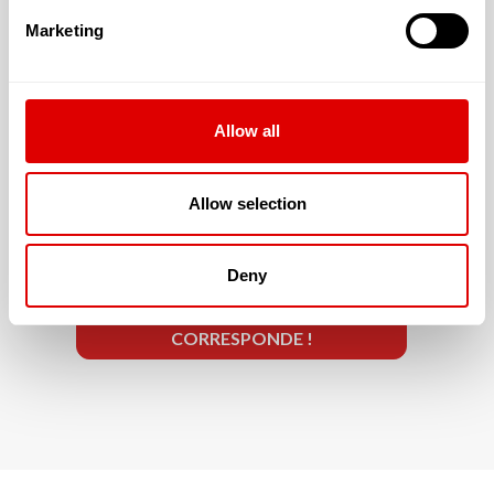
Marketing
La résidence accepte les résidents dont la
Allow all
dépendance est évaluée à :
G.I.R. 5 & 6
Allow selection
Deny
JE SOUHAITE TROUVER LA
RÉSIDENCE SÉNIOR QUI ME
CORRESPONDE !