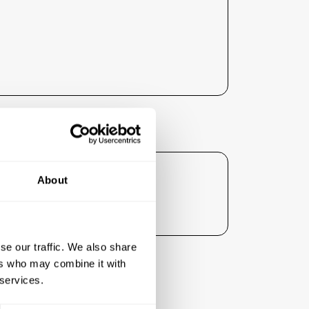
ent :
About
gné ses tarifs liés à l'hébergement
se our traffic. We also share
ers who may combine it with
 services.