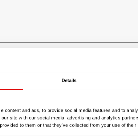
e Sénior MAISON DE RETRAITE SAINT FRANCOIS
Les tarifs de l’hébergem
Details
Le prestataire n'a pas rensei
e content and ads, to provide social media features and to analy
 our site with our social media, advertising and analytics partn
JE SOUHAITE TROUVER LA
 provided to them or that they’ve collected from your use of their
RÉSIDENCE SÉNIOR QUI ME
CORRESPONDE !