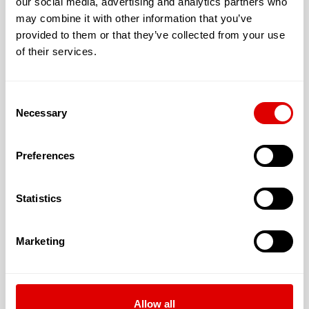
our social media, advertising and analytics partners who
may combine it with other information that you’ve
provided to them or that they’ve collected from your use
Les tarifs de l’hébergement :
of their services.
T1 : 26.66 € (18.00 m²)
T2 : 40 € (28.00 m²)
Consent
T3 : 61.66 € (58.00 m²)
Necessary
Selection
Preferences
La résidence accepte les résidents dont la
Statistics
dépendance est évaluée à :
G.I.R. 5 & 6
Marketing
Allow all