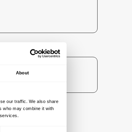
S
ent :
About
gné ses tarifs liés à l'hébergement
se our traffic. We also share
ers who may combine it with
 services.