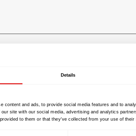
e Sénior RESIDENCE LES JARDINS POUR PERSONNES AGEE
Les tarifs de l’hébergem
Details
Le prestataire n'a pas rensei
e content and ads, to provide social media features and to analy
JE SOUHAITE TROUVER LA
 our site with our social media, advertising and analytics partn
RÉSIDENCE SÉNIOR QUI ME
 provided to them or that they’ve collected from your use of their
CORRESPONDE !