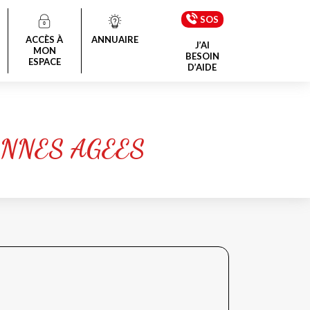
SOS
ACCÈS À
ANNUAIRE
J’AI
MON
BESOIN
ESPACE
D’AIDE
ONNES AGEES