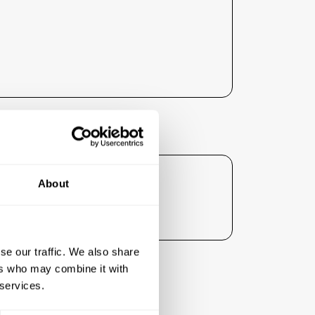
ent :
About
gné ses tarifs liés à l'hébergement
se our traffic. We also share
ers who may combine it with
 services.