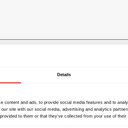
Sénior RESIDENCE RELAIS POSTE
Les tarifs de l’hébergem
Details
Le prestataire n'a pas rensei
e content and ads, to provide social media features and to analy
 our site with our social media, advertising and analytics partn
JE SOUHAITE TROUVER LA
 provided to them or that they’ve collected from your use of their
RÉSIDENCE SÉNIOR QUI ME
CORRESPONDE !