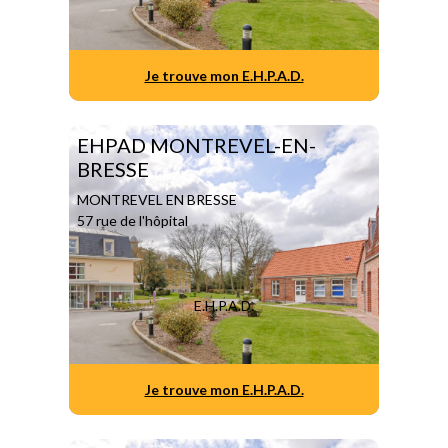
Je trouve mon E.H.P.A.D.
EHPAD MONTREVEL-EN-
BRESSE
MONTREVEL EN BRESSE
57 rue de l'hôpital
E.H.P.A.D.
Je trouve mon E.H.P.A.D.