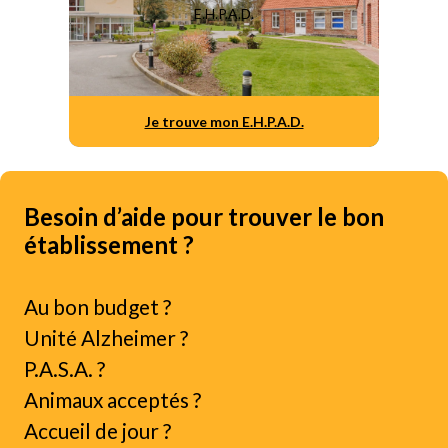
E.H.P.A.D.
Je trouve mon E.H.P.A.D.
Besoin d’aide pour trouver le bon
établissement ?
Au bon budget ?
Unité Alzheimer ?
P.A.S.A. ?
Animaux acceptés ?
Accueil de jour ?