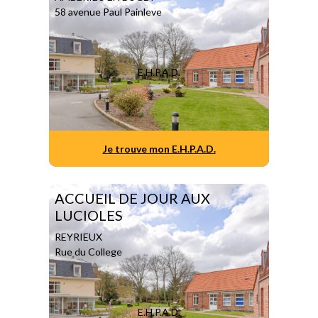
58 avenue Paul Painleve
E.H.P.A.D.
Je trouve mon E.H.P.A.D.
ACCUEIL DE JOUR AUX
LUCIOLES
REYRIEUX
Rue du College
E.H.P.A.D.