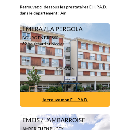
Retrouvez ci-dessous les prestataires E.H.P.A.D.
dans le département : Ain
EMERA / LA PERGOLA
BOURG EN BRESSE
32 boulevard st Nicolas
E.H.P.A.D.
Je trouve mon E.H.P.A.D.
EMEIS / L'AMBARROISE
AMBERIEU EN BUGEY