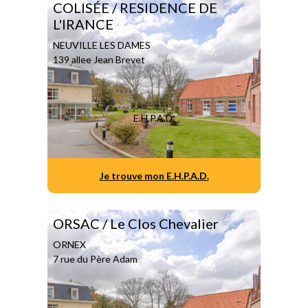
COLISÉE / RESIDENCE DE
L'IRANCE
NEUVILLE LES DAMES
139 allee Jean Brevet
E.H.P.A.D.
Je trouve mon E.H.P.A.D.
ORSAC / Le Clos Chevalier
ORNEX
7 rue du Père Adam