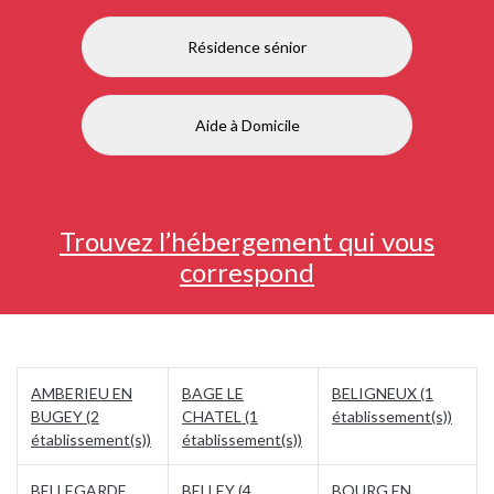
Résidence sénior
Aide à Domicile
Trouvez l’hébergement qui vous
correspond
AMBERIEU EN
BAGE LE
BELIGNEUX (1
BUGEY (2
CHATEL (1
établissement(s))
établissement(s))
établissement(s))
BELLEGARDE
BELLEY (4
BOURG EN