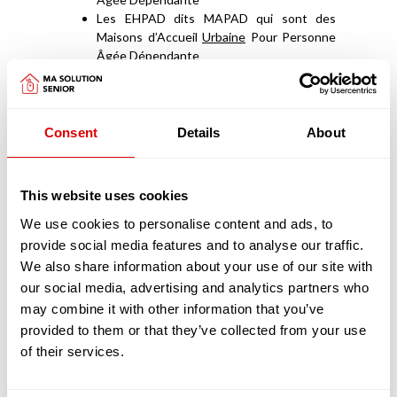
Les EHPAD dits MAPAD qui sont des
Maisons d’Accueil
Urbaine
Pour Personne
Âgée Dépendante
Les EHPAD très médicalisés que sont les
USLD (Unités de Soins Longue Durée)
Les EHPAD qui disposent d’unité d’accueil
de jour ou de nuit.
Consent
Details
About
Les EHPAD dits petites unité de vie (PUV)
ne
sont des alternatives à l’EHPAD que du fait de
This website uses cookies
leur petite capacité et du statut des
intervenants soignants. Elles ne comptent
We use cookies to personalise content and ads, to
généralement au maximum que 25 places qui sont
provide social media features and to analyse our traffic.
médicalisées. Les chambres peuvent
We also share information about your use of our site with
s’apparenter à des studios avec des petites
our social media, advertising and analytics partners who
kitchenettes. Le personnel soignant, à la
may combine it with other information that you’ve
différence des EHPAD classiques, peut être soit
provided to them or that they’ve collected from your use
salarié (tout comme dans les EHPAD classiques),
soit libéral auquel cas le résident fait appel à ses
of their services.
services, comme s’il vivait à son domicile avec une
structure d’aide et de soins à domicile (SAAD ou