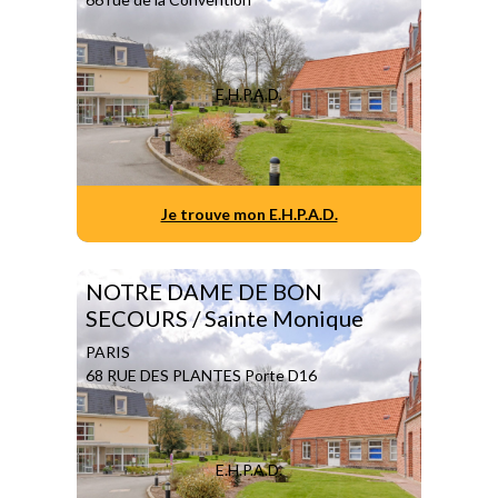
E.H.P.A.D.
Je trouve mon E.H.P.A.D.
NOTRE DAME DE BON
SECOURS / Sainte Monique
PARIS
68 RUE DES PLANTES Porte D16
E.H.P.A.D.