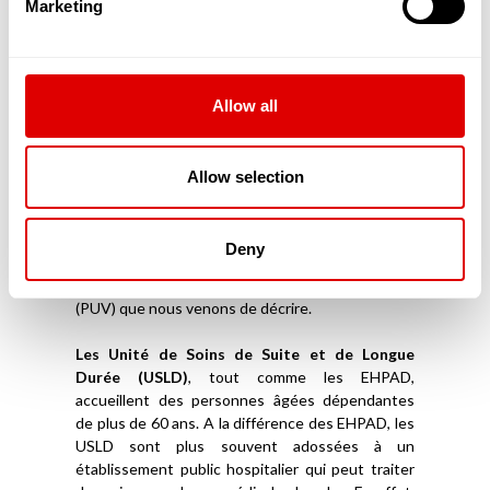
Marketing
réalité les EHPAD implantés en milieu rural ou
urbain créés dans les années 1980 et 1990. Ces
résidences ne pouvaient accueillir plus de 80
résidents.
Depuis la loi du 2 juillet 2002, les résidences qui
Allow all
ont une capacité d’accueil supérieure à 25
résidents et dont le degré de dépendance de ses
résidents est évalué par la grille AGGIR à plus de
Allow selection
« 300 », doivent devenir des EHPAD
(Établissement d’Hébergement pour Personnes
Âgées Dépendantes). Ainsi, lorsque l’on parle de
Deny
MARPAD et de MAPAD aujourd’hui, en réalité ce
sont des EHPAD ou alors les petites unités de vie
(PUV) que nous venons de décrire.
Les Unité de Soins de Suite et de Longue
Durée (USLD)
, tout comme les EHPAD,
accueillent des personnes âgées dépendantes
de plus de 60 ans. A la différence des EHPAD, les
USLD sont plus souvent adossées à un
établissement public hospitalier qui peut traiter