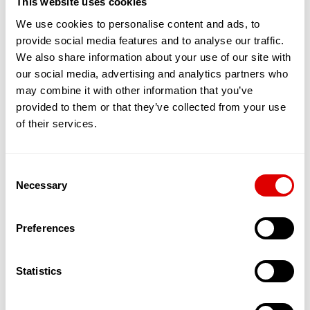
This website uses cookies
Les EHPAD très médicalisés que sont les
We use cookies to personalise content and ads, to
USLD (Unités de Soins Longue Durée)
provide social media features and to analyse our traffic.
Les EHPAD qui disposent d’unité d’accueil
We also share information about your use of our site with
de jour ou de nuit.
our social media, advertising and analytics partners who
Les EHPAD dits petites unité de vie (PUV)
ne
may combine it with other information that you’ve
sont des alternatives à l’EHPAD que du fait de
provided to them or that they’ve collected from your use
leur petite capacité et du statut des
of their services.
intervenants soignants. Elles ne comptent
généralement au maximum que 25 places qui sont
médicalisées. Les chambres peuvent
s’apparenter à des studios avec des petites
Consent
Necessary
kitchenettes. Le personnel soignant, à la
Selection
différence des EHPAD classiques, peut être soit
salarié (tout comme dans les EHPAD classiques),
Preferences
soit libéral auquel cas le résident fait appel à ses
services, comme s’il vivait à son domicile avec une
structure d’aide et de soins à domicile (SAAD ou
Statistics
SSIAD ou SPASAD).
Les EHPAD dits MARPAD ou MAPAD
étaient en