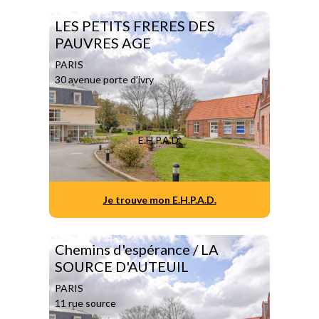
LES PETITS FRERES DES
PAUVRES AGE
PARIS
30 avenue porte d'ivry
E.H.P.A.D.
Je trouve mon E.H.P.A.D.
Chemins d'espérance / LA
SOURCE D'AUTEUIL
PARIS
11 rue source