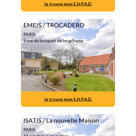
Je trouve mon E.H.P.A.D.
EMEIS / TROCADERO
PARIS
9 rue du bouquet de longchamp
E.H.P.A.D.
Je trouve mon E.H.P.A.D.
ISATIS / La nouvelle Maison
PARIS
66 rue de la Convention