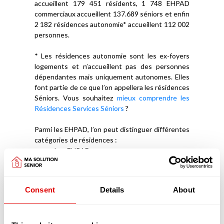
accueillent 179 451 résidents, 1 748 EHPAD
commerciaux accueillent 137.689 séniors et enfin
2 182 résidences autonomie* accueillent 112 002
personnes.
* Les résidences autonomie sont les ex-foyers
logements et n’accueillent pas des personnes
dépendantes mais uniquement autonomes. Elles
font partie de ce que l’on appellera les résidences
Séniors. Vous souhaitez
mieux comprendre les
Résidences Services Séniors
?
Parmi les EHPAD, l’on peut distinguer différentes
catégories de résidences :
Les EHPAD
Les EHPAD petites Unité de Vie (PUV)
Les EHPAD dits MARPAD qui sont des
Maisons d’Accueil
Rurale
Pour Personne
Consent
Details
About
Âgée Dépendante
Les EHPAD dits MAPAD qui sont des
Maisons d’Accueil
Urbaine
Pour Personne
Âgée Dépendante