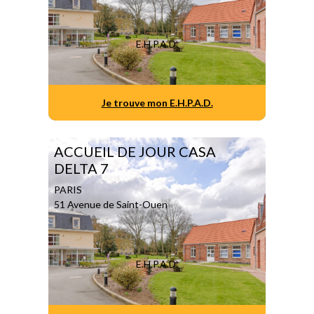
E.H.P.A.D.
Je trouve mon E.H.P.A.D.
ACCUEIL DE JOUR CASA
DELTA 7
PARIS
51 Avenue de Saint-Ouen
E.H.P.A.D.