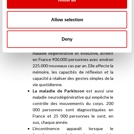
en charge dans les EHPAD
Les pathologies liées au vieillissement sont
nombreuses. Elles sont dues à l’augmentation de
Allow selection
l’espérance de vie mais aussi à nos modes de vie
et à notre alimentation. Les EHPAD sont adaptés
pour prendre en charge ces maladies. Parmi elles,
Deny
l’on peut trouver :
La maladie d’Alzheimer
qui est une
maladie dégénérative et évolutive, atteint
en France 900.000 personnes avec environ
225.000 nouveaux cas par an. Elle affecte la
mémoire, les capacités de réflexion et la
capacité à réaliser des gestes simples de la
vie quotidienne.
La maladie de Parkinson
est aussi une
maladie neurodégénérative qui empêche le
contrôle des mouvements du corps. 200
000 personnes sont diagnostiquées en
France et 25 000 personnes le sont, en
sus, chaque année.
L’incontinence apparaît lorsque le