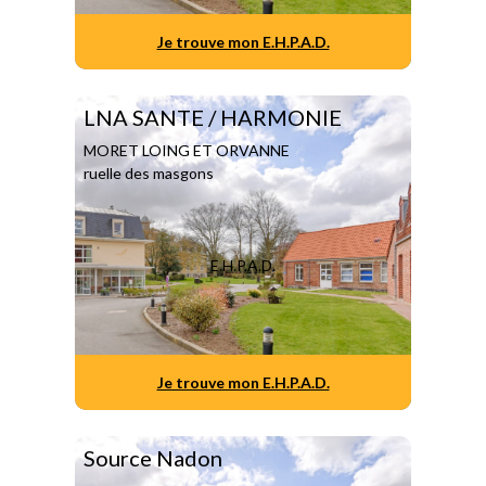
Je trouve mon E.H.P.A.D.
LNA SANTE / HARMONIE
MORET LOING ET ORVANNE
ruelle des masgons
E.H.P.A.D.
Je trouve mon E.H.P.A.D.
Source Nadon