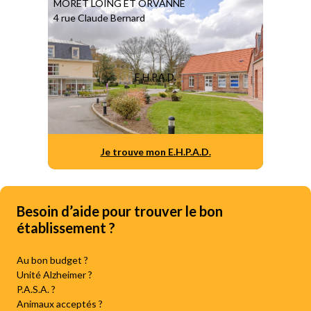
MORET LOING ET ORVANNE
4 rue Claude Bernard
E.H.P.A.D.
Je trouve mon E.H.P.A.D.
Besoin d’aide pour trouver le bon
établissement ?
Au bon budget ?
Unité Alzheimer ?
P.A.S.A. ?
Animaux acceptés ?