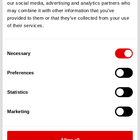
our social media, advertising and analytics partners who
établissement public hospitalier qui peut traiter
may combine it with other information that you’ve
des prises en charge médicales lourdes. En effet,
provided to them or that they’ve collected from your use
dans ces établissements la perte d’autonomie
des résidents est très importante (plus que dans
of their services.
un EHPAD) et demande une surveillance de tous
les instants.
Consent
Les accueils de jour
peuvent former une entité à
Necessary
Selection
part entière mais ils sont souvent adossés à des
EHPAD. Ils permettent d’accueillir des personnes
âgées (en journée, parfois la nuit), qui vivent à leur
Preferences
domicile avec un Aidant Familial et de les stimuler
afin qu’elles puissent rester davantage chez elles.
Ces structures ont aussi l’avantage de donner à
Statistics
l’Aidant la capacité de souffler, de reprendre des
forces et d’être mieux armé et accompagné pour
prendre soin de la personne âgée.
Marketing
Découvrez
comment intégrer un EHPAD
Les pathologies liées au vieillissement prises
Allow all