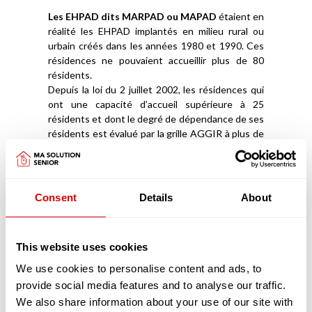
Les EHPAD dits MARPAD ou MAPAD
étaient en
réalité les EHPAD implantés en milieu rural ou
urbain créés dans les années 1980 et 1990. Ces
résidences ne pouvaient accueillir plus de 80
résidents.
Depuis la loi du 2 juillet 2002, les résidences qui
ont une capacité d’accueil supérieure à 25
résidents et dont le degré de dépendance de ses
résidents est évalué par la grille AGGIR à plus de
« 300 », doivent devenir des EHPAD
(Établissement d’Hébergement pour Personnes
Âgées Dépendantes). Ainsi, lorsque l’on parle de
MARPAD et de MAPAD aujourd’hui, en réalité ce
Consent
Details
About
sont des EHPAD ou alors les petites unités de vie
(PUV) que nous venons de décrire.
This website uses cookies
Les Unité de Soins de Suite et de Longue
Durée (USLD)
, tout comme les EHPAD,
We use cookies to personalise content and ads, to
accueillent des personnes âgées dépendantes
provide social media features and to analyse our traffic.
de plus de 60 ans. A la différence des EHPAD, les
We also share information about your use of our site with
USLD sont plus souvent adossées à un