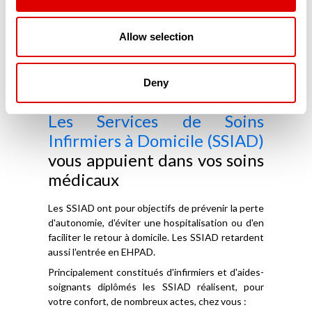
comment faire bon usage de l'ensemble
des dispositifs d'appui.
Votre médecin vous a prescrit des
Allow selection
médicaments, vous ne vous y retrouvez
plus ? Des professionnels sont là pour vous
rappeler vos prises médicamenteuses et
Deny
bien les vérifier.
Les Services de Soins
Infirmiers à Domicile (SSIAD)
vous appuient dans vos soins
médicaux
Les SSIAD ont pour objectifs de prévenir la perte
d'autonomie, d'éviter une hospitalisation ou d'en
faciliter le retour à domicile. Les SSIAD retardent
aussi l'entrée en EHPAD.
Principalement constitués d'infirmiers et d'aides-
soignants diplômés les SSIAD réalisent, pour
votre confort, de nombreux actes, chez vous :