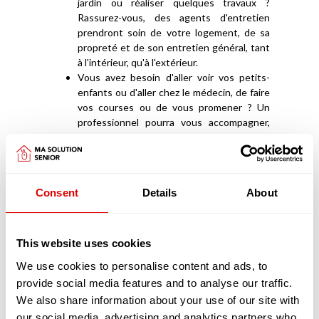
jardin ou réaliser quelques travaux ?
Rassurez-vous, des agents d'entretien
prendront soin de votre logement, de sa
propreté et de son entretien général, tant
à l'intérieur, qu'à l'extérieur.
Vous avez besoin d'aller voir vos petits-
enfants ou d'aller chez le médecin, de faire
vos courses ou de vous promener ? Un
professionnel pourra vous accompagner,
en toute sécurité, lors de vos sorties en
dehors de votre domicile.
Vous avez besoin d'être sécurisé à votre
domicile, parce que vous avez peur de
Consent
Details
About
chuter ? Certains professionnels offrent
une prestation de téléassistance et de
dispositifs anti-chutes.
Vous souhaitez que quelqu'un vous
This website uses cookies
prépare vos repas ou fasse vos courses,
We use cookies to personalise content and ads, to
voire vous aide à manger ? Pas de panique,
provide social media features and to analyse our traffic.
les structures d'aide à domicile ce chargent
We also share information about your use of our site with
de tout ! Parfois elles vous livrent même
des repas chez vous.
our social media, advertising and analytics partners who