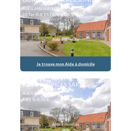
RUEIL MALMAISON
10 Ter RUE ESTIENNE D'ORVES
Aide à domicile
Je trouve mon Aide à domicile
AXEO SERVICES SARL
RUEIL MALMAISON
4 Bis RUE GUE
Aide à domicile