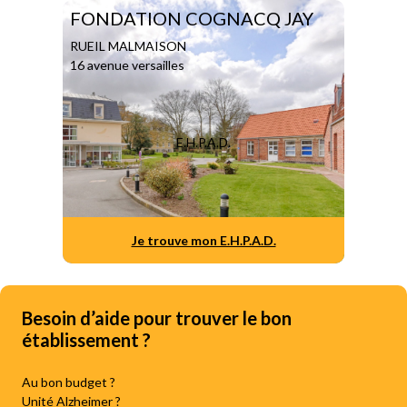
FONDATION COGNACQ JAY
RUEIL MALMAISON
16 avenue versailles
E.H.P.A.D.
Je trouve mon E.H.P.A.D.
Besoin d’aide pour trouver le bon
établissement ?
Au bon budget ?
Unité Alzheimer ?