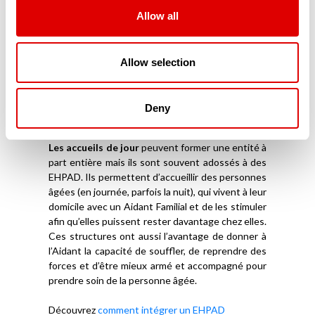
de plus de 60 ans. A la différence des EHPAD, les
Allow all
USLD sont plus souvent adossées à un
établissement public hospitalier qui peut traiter
des prises en charge médicales lourdes. En effet,
Allow selection
dans ces établissements la perte d’autonomie
des résidents est très importante (plus que dans
un EHPAD) et demande une surveillance de tous
Deny
les instants.
Les accueils de jour
peuvent former une entité à
part entière mais ils sont souvent adossés à des
EHPAD. Ils permettent d’accueillir des personnes
âgées (en journée, parfois la nuit), qui vivent à leur
domicile avec un Aidant Familial et de les stimuler
afin qu’elles puissent rester davantage chez elles.
Ces structures ont aussi l’avantage de donner à
l’Aidant la capacité de souffler, de reprendre des
forces et d’être mieux armé et accompagné pour
prendre soin de la personne âgée.
Découvrez
comment intégrer un EHPAD