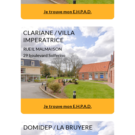
Je trouve mon E.H.P.A.D.
CLARIANE / VILLA
IMPERATRICE
RUEIL MALMAISON
29 boulevard Solferino
E.H.P.A.D.
Je trouve mon E.H.P.A.D.
DOMIDEP / LA BRUYERE