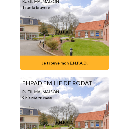
RUEIL MALMAISON
1 rue la bruyere
E.H.P.A.D.
Je trouve mon E.H.P.A.D.
EHPAD EMILIE DE RODAT
RUEIL MALMAISON
9 bis rue trumeau
E.H.P.A.D.