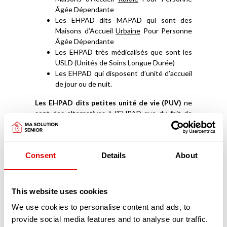
Âgée Dépendante
Les EHPAD dits MAPAD qui sont des
Maisons d’Accueil
Urbaine
Pour Personne
Âgée Dépendante
Les EHPAD très médicalisés que sont les
USLD (Unités de Soins Longue Durée)
Les EHPAD qui disposent d’unité d’accueil
de jour ou de nuit.
Les EHPAD dits petites unité de vie (PUV)
ne
sont des alternatives à l’EHPAD que du fait de
leur petite capacité et du statut des
intervenants soignants. Elles ne comptent
généralement au maximum que 25 places qui sont
Consent
Details
About
médicalisées. Les chambres peuvent
s’apparenter à des studios avec des petites
kitchenettes. Le personnel soignant, à la
différence des EHPAD classiques, peut être soit
This website uses cookies
salarié (tout comme dans les EHPAD classiques),
We use cookies to personalise content and ads, to
soit libéral auquel cas le résident fait appel à ses
provide social media features and to analyse our traffic.
services, comme s’il vivait à son domicile avec une