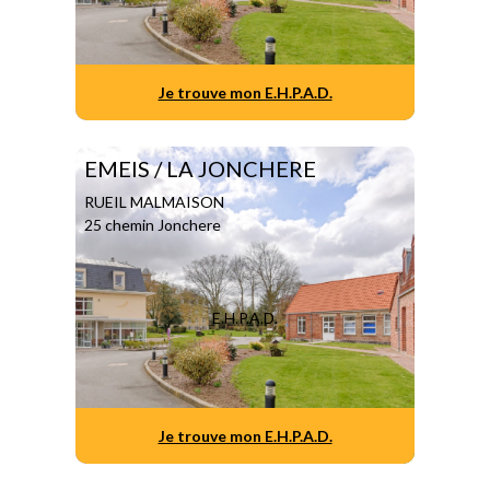
Je trouve mon E.H.P.A.D.
EMEIS / LA JONCHERE
RUEIL MALMAISON
25 chemin Jonchere
E.H.P.A.D.
Je trouve mon E.H.P.A.D.