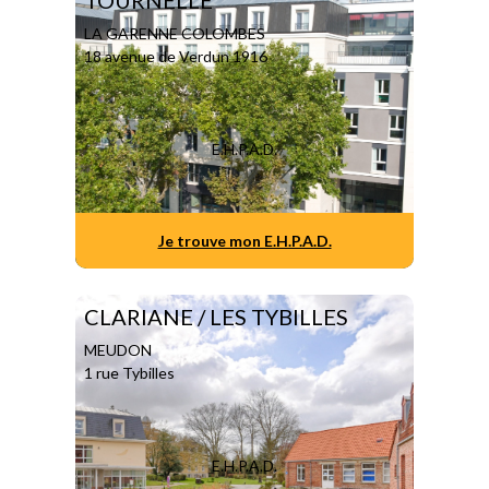
TOURNELLE
LA GARENNE COLOMBES
18 avenue de Verdun 1916
E.H.P.A.D.
Je trouve mon E.H.P.A.D.
CLARIANE / LES TYBILLES
MEUDON
1 rue Tybilles
E.H.P.A.D.