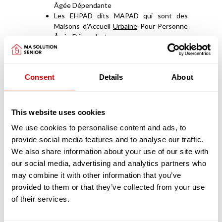
Âgée Dépendante
Les EHPAD dits MAPAD qui sont des
Maisons d’Accueil
Urbaine
Pour Personne
Âgée Dépendante
Les EHPAD très médicalisés que sont les
USLD (Unités de Soins Longue Durée)
Les EHPAD qui disposent d’unité d’accueil
Consent
Details
About
de jour ou de nuit.
Les EHPAD dits petites unité de vie (PUV)
ne
sont des alternatives à l’EHPAD que du fait de
This website uses cookies
leur petite capacité et du statut des
We use cookies to personalise content and ads, to
intervenants soignants. Elles ne comptent
généralement au maximum que 25 places qui sont
provide social media features and to analyse our traffic.
médicalisées. Les chambres peuvent
We also share information about your use of our site with
s’apparenter à des studios avec des petites
our social media, advertising and analytics partners who
kitchenettes. Le personnel soignant, à la
may combine it with other information that you’ve
différence des EHPAD classiques, peut être soit
provided to them or that they’ve collected from your use
salarié (tout comme dans les EHPAD classiques),
of their services.
soit libéral auquel cas le résident fait appel à ses
services, comme s’il vivait à son domicile avec une
structure d’aide et de soins à domicile (SAAD ou