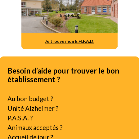
E.H.P.A.D.
Je trouve mon E.H.P.A.D.
Besoin d’aide pour trouver le bon
établissement ?
Au bon budget ?
Unité Alzheimer ?
P.A.S.A. ?
Animaux acceptés ?
Accueil de jour ?