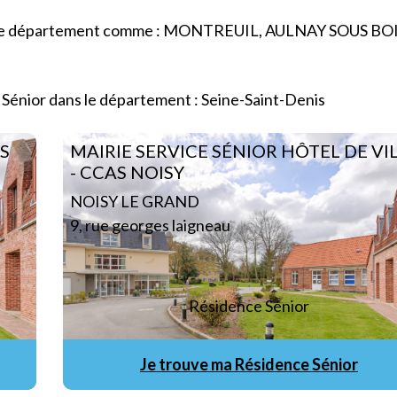
 de ce département comme : MONTREUIL, AULNAY SOUS BOI
 Sénior dans le département : Seine-Saint-Denis
S
MAIRIE SERVICE SÉNIOR HÔTEL DE VI
- CCAS NOISY
NOISY LE GRAND
9, rue georges laigneau
Résidence Sénior
Je trouve ma Résidence Sénior