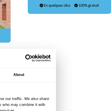
En quelques clics
100% gratuit
About
ns un
s dont
se our traffic. We also share
ers who may combine it with
 services.