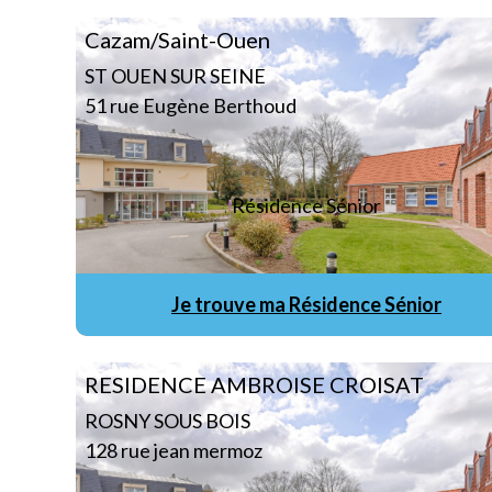
Cazam/Saint-Ouen
ST OUEN SUR SEINE
51 rue Eugène Berthoud
Résidence Sénior
Je trouve ma Résidence Sénior
RESIDENCE AMBROISE CROISAT
ROSNY SOUS BOIS
128 rue jean mermoz