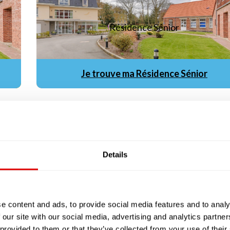
Résidence Sénior
Je trouve ma Résidence Sénior
ors sur notre territoire, mais toutes ne sont pas
ndent aux même besoins : explications
Details
nes âgées autonomes mais qui souhaitent résider da
ieillesse.
urbaine, souvent proche des commerces et des transport
e content and ads, to provide social media features and to analy
ocataires.
 our site with our social media, advertising and analytics partn
 provided to them or that they’ve collected from your use of their