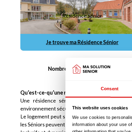
Résidence Sénior
Je trouve ma Résidence Sénior
Nombreuses sont les résidences séni
identiques, ni ne répo
Consent
Qu’est-ce-qu’une résidence sénior ?
Une résidence sénior accueille des person
environnement sécurisé, connecté et adapté à la v
This website uses cookies
Le logement peut se trouver en zone rurale ou 
We use cookies to personalis
les Séniors peuvent être les propriétaires ou les l
information about your use of
other information that you’ve