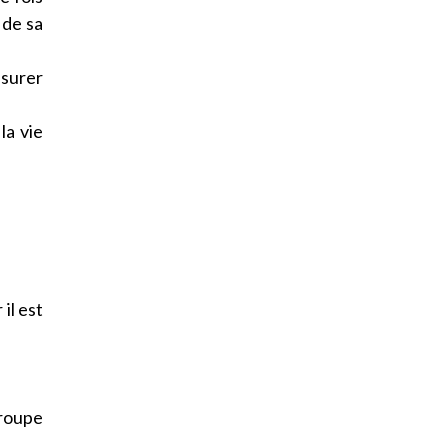
 de sa
ssurer
la vie
il est
groupe