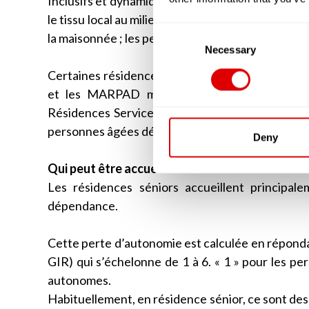
Inclusifs et dynamiques du fait des activités et 
le tissu local au milieu de restaurants ou de crèc
Consent
la maisonnée ; les personnes sont libres d’y recevo
Selection
Necessary
Certaines résidences Séniors font partie du se
et les MARPAD mais, d’autres résidences n
Résidences Services Séniors, les appartements o
personnes âgées dépendantes.
Deny
Qui peut être accueilli en résidence Sénior ?
Les résidences séniors accueillent princip
dépendance.
Cette perte d’autonomie est calculée en répondan
GIR) qui s’échelonne de 1 à 6. « 1 » pour les pe
autonomes.
Habituellement, en résidence sénior, ce sont des