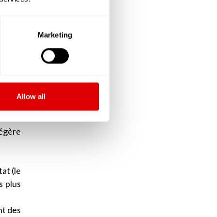
n dans
ire, à
Marketing
s MAPA
e les
lir de
Allow all
égère
at (le
s plus
nt des