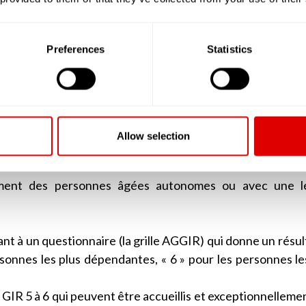
des sorties qu’elles proposent ou encore de leur intégratio
hes, ces logements sont privatifs et vont du studio au T3, vo
ir leur famille et d’y vivre en couple.
Preferences
Statistics
cteur médico-social comme les résidences autonomie, le
e sont pas encadrées par cette réglementation comm
u les maisonnées en co-living qui ne peuvent pas accueil
Allow selection
alement des personnes âgées autonomes ou avec une l
t à un questionnaire (la grille AGGIR) qui donne un résult
rsonnes les plus dépendantes, « 6 » pour les personnes le
 GIR 5 à 6 qui peuvent être accueillis et exceptionnelleme