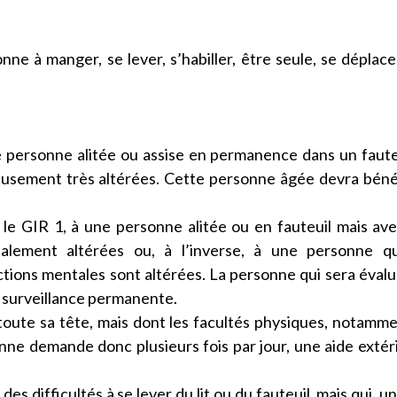
nne à manger, se lever, s’habiller, être seule, se déplace
 personne alitée ou assise en permanence dans un faute
eusement très altérées. Cette personne âgée devra béné
e GIR 1, à une personne alitée ou en fauteuil mais av
alement altérées ou, à l’inverse, à une personne qu
ions mentales sont altérées. La personne qui sera éval
 surveillance permanente.
oute sa tête, mais dont les facultés physiques, notamm
ne demande donc plusieurs fois par jour, une aide extér
s difficultés à se lever du lit ou du fauteuil, mais qui, un