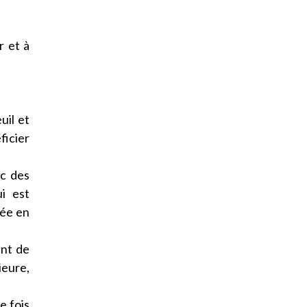
r et à
uil et
ficier
ec des
i est
uée en
ent de
ieure,
e fois