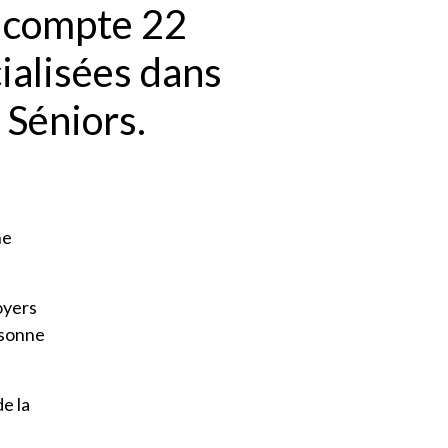
 compte 22
ialisées dans
 Séniors.
ne
oyers
rsonne
e la