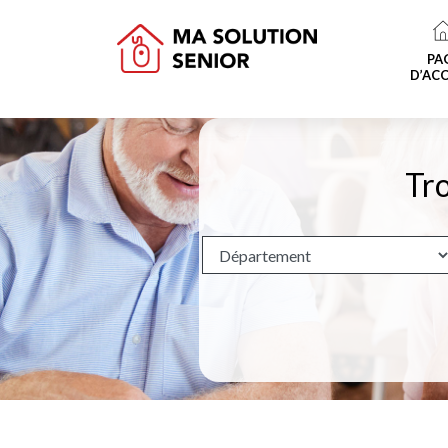
PA
D’ACC
Tro