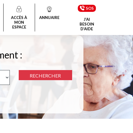
SOS
ACCÈS À
ANNUAIRE
J’AI
MON
BESOIN
ESPACE
D’AIDE
ment :
RECHERCHER