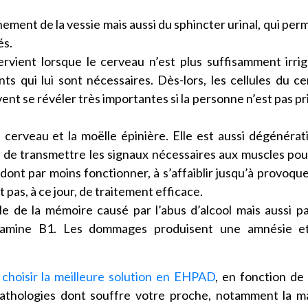
ement de la vessie mais aussi du sphincter urinal, qui per
és.
ervient lorsque le cerveau n’est plus suffisamment irri
nts qui lui sont nécessaires. Dès-lors, les cellules du c
nt se révéler très importantes si la personne n’est pas pr
e cerveau et la moëlle épinière. Elle est aussi dégénérat
de transmettre les signaux nécessaires aux muscles pou
dont par moins fonctionner, à s’affaiblir jusqu’à provoqu
 pas, à ce jour, de traitement efficace.
le de la mémoire causé par l’abus d’alcool mais aussi p
itamine B1. Les dommages produisent une amnésie e
t
choisir la meilleure solution en EHPAD
, en fonction de
pathologies dont souffre votre proche, notamment la m