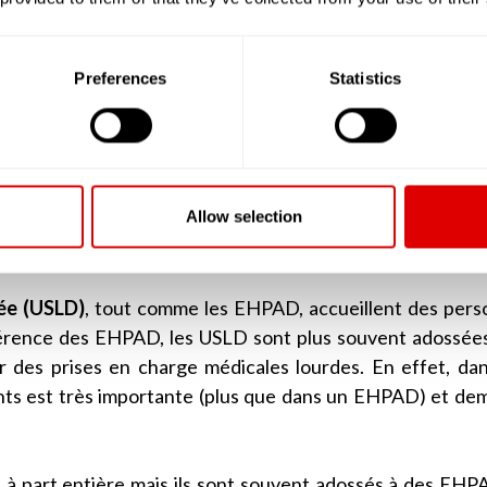
u SSIAD ou SPASAD).
en réalité les EHPAD implantés en milieu rural ou urbain
Preferences
Statistics
ouvaient accueillir plus de 80 résidents.
i ont une capacité d’accueil supérieure à 25 résidents et d
é par la grille AGGIR à plus de « 300 », doivent deven
rsonnes Âgées Dépendantes). Ainsi, lorsque l’on par
Allow selection
 sont des EHPAD ou alors les petites unités de vie (PU
rée (USLD)
, tout comme les EHPAD, accueillent des per
férence des EHPAD, les USLD sont plus souvent adossée
er des prises en charge médicales lourdes. En effet, da
ents est très importante (plus que dans un EHPAD) et d
à part entière mais ils sont souvent adossés à des EHPA