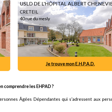
USLD DE L'HÔPITAL ALBERT CHENEVI
CRETEIL
40 rue du mesly
E.H.P.A.D.
Je trouve mon E.H.P.A.D.
n comprendre les EHPAD ?
ersonnes Âgées Dépendantes qui s’adressent aux pers