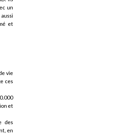
vec un
 aussi
rmé et
de vie
ge ces
0.000
ion et
e des
nt, en