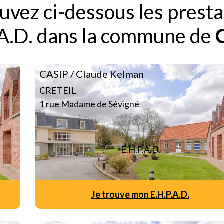
uvez ci-dessous les presta
.A.D. dans la commune de
CASIP / Claude Kelman
CRETEIL
1 rue Madame de Sévigné
E.H.P.A.D.
Je trouve mon E.H.P.A.D.