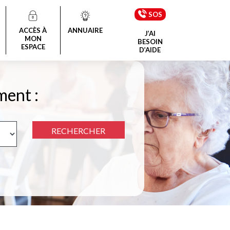
SOS
ACCÈS À
ANNUAIRE
J’AI
MON
BESOIN
ESPACE
D’AIDE
ment :
RECHERCHER