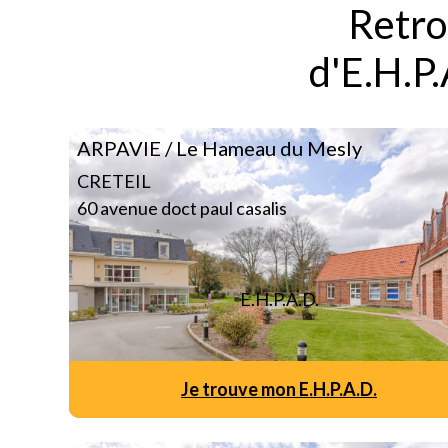
Retro
d'E.H.P
ARPAVIE / Le Hameau du Mesly
CRETEIL
60 avenue doct paul casalis
E.H.P.A.D.
Je trouve mon E.H.P.A.D.