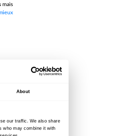
s mais
mieux
About
petite
places
es. Le
se our traffic. We also share
 EHPAD
ers who may combine it with
ec une
 services.