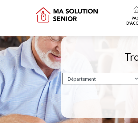
PA
D’ACC
Tro