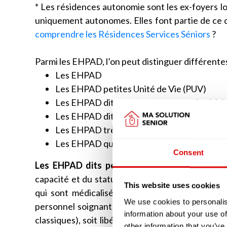
* Les résidences autonomie sont les ex-foyers 
uniquement autonomes. Elles font partie de ce q
comprendre les Résidences Services Séniors
?
Parmi les EHPAD, l’on peut distinguer différente
Les EHPAD
Les EHPAD petites Unité de Vie (PUV)
Les EHPAD dits MARPAD qui sont des Mais
Les EHPAD dits MAPAD qui sont des Maiso
Les EHPAD très médicalisés que sont les U
Les EHPAD qui disposent d’unité d’accueil d
Consent
Les EHPAD dits petites unité de vie (PUV)
ne
capacité et du statut des intervenants soigna
This website uses cookies
qui sont médicalisées. Les chambres peuvent s
We use cookies to personalis
personnel soignant, à la différence des EHPAD 
information about your use of
classiques), soit libéral auquel cas le résident f
other information that you’ve