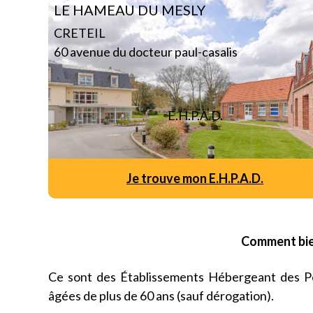
LE HAMEAU DU MESLY
CRETEIL
60 avenue du docteur paul-casalis
E.H.P.A.D.
Je trouve mon E.H.P.A.D.
Comment bie
Ce sont des Établissements Hébergeant des P
âgées de plus de 60 ans (sauf dérogation).