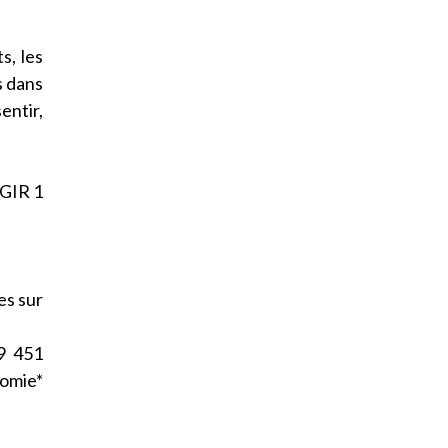
s, les
s dans
entir,
 GIR 1
es sur
9 451
omie*