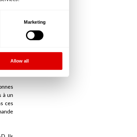
 créés
Marketing
ont le
ir des
le de
Allow all
V) que
sonnes
s à un
ns ces
emande
D. Ils