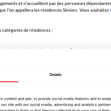
logements et n’accueillent pas des personnes dépendante
ue l’on appellera les résidences Séniors. Vous souhaitez
s catégories de résidences :
ons d’Accueil
Rurale
Pour Personne Âgée Dépendante
ns d’Accueil
Urbaine
Pour Personne Âgée Dépendante
SLD (Unités de Soins Longue Durée)
e jour ou de nuit.
Details
 sont des alternatives à l’EHPAD que du fait de leur 
nts. Elles ne comptent généralement au maximum que 25 
’apparenter à des studios avec des petites kitchenett
e content and ads, to provide social media features and to analy
classiques, peut être soit salarié (tout comme dans les
 our site with our social media, advertising and analytics partn
ait appel à ses services, comme s’il vivait à son domicile av
 provided to them or that they’ve collected from your use of their