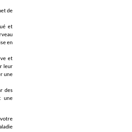
met de
gué et
erveau
ise en
ive et
r leur
er une
ar des
t une
 votre
aladie