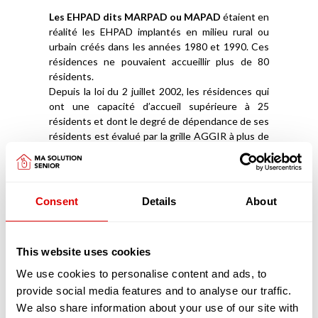
Les EHPAD dits MARPAD ou MAPAD
étaient en
réalité les EHPAD implantés en milieu rural ou
urbain créés dans les années 1980 et 1990. Ces
résidences ne pouvaient accueillir plus de 80
résidents.
Depuis la loi du 2 juillet 2002, les résidences qui
ont une capacité d’accueil supérieure à 25
résidents et dont le degré de dépendance de ses
résidents est évalué par la grille AGGIR à plus de
« 300 », doivent devenir des EHPAD
(Établissement d’Hébergement pour Personnes
Âgées Dépendantes). Ainsi, lorsque l’on parle de
MARPAD et de MAPAD aujourd’hui, en réalité ce
Consent
Details
About
sont des EHPAD ou alors les petites unités de vie
(PUV) que nous venons de décrire.
This website uses cookies
Les Unité de Soins de Suite et de Longue
Durée (USLD)
, tout comme les EHPAD,
We use cookies to personalise content and ads, to
accueillent des personnes âgées dépendantes
provide social media features and to analyse our traffic.
de plus de 60 ans. A la différence des EHPAD, les
We also share information about your use of our site with
USLD sont plus souvent adossées à un