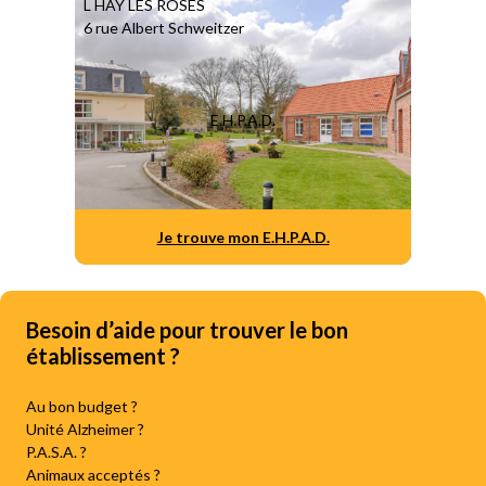
L HAY LES ROSES
6 rue Albert Schweitzer
E.H.P.A.D.
Je trouve mon E.H.P.A.D.
Besoin d’aide pour trouver le bon
établissement ?
Au bon budget ?
Unité Alzheimer ?
P.A.S.A. ?
Animaux acceptés ?