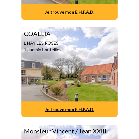
Je trouve mon E.H.P.A.D.
COALLIA
L HAY LES ROSES
1 chemin bouteilles
E.H.P.A.D.
Je trouve mon E.H.P.A.D.
Monsieur Vincent / Jean XXIII