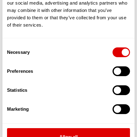
our social media, advertising and analytics partners who
établissement public hospitalier qui peut traiter
may combine it with other information that you’ve
des prises en charge médicales lourdes. En effet,
provided to them or that they’ve collected from your use
dans ces établissements la perte d’autonomie
des résidents est très importante (plus que dans
of their services.
un EHPAD) et demande une surveillance de tous
les instants.
Consent
Les accueils de jour
peuvent former une entité à
Necessary
Selection
part entière mais ils sont souvent adossés à des
EHPAD. Ils permettent d’accueillir des personnes
âgées (en journée, parfois la nuit), qui vivent à leur
Preferences
domicile avec un Aidant Familial et de les stimuler
afin qu’elles puissent rester davantage chez elles.
Ces structures ont aussi l’avantage de donner à
Statistics
l’Aidant la capacité de souffler, de reprendre des
forces et d’être mieux armé et accompagné pour
prendre soin de la personne âgée.
Marketing
Découvrez
comment intégrer un EHPAD
Les pathologies liées au vieillissement prises
Allow all