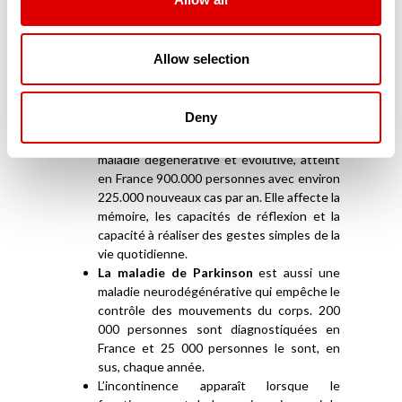
en charge dans les EHPAD
Les pathologies liées au vieillissement sont
nombreuses. Elles sont dues à l’augmentation de
Allow selection
l’espérance de vie mais aussi à nos modes de vie
et à notre alimentation. Les EHPAD sont adaptés
pour prendre en charge ces maladies. Parmi elles,
Deny
l’on peut trouver :
La maladie d’Alzheimer
qui est une
maladie dégénérative et évolutive, atteint
en France 900.000 personnes avec environ
225.000 nouveaux cas par an. Elle affecte la
mémoire, les capacités de réflexion et la
capacité à réaliser des gestes simples de la
vie quotidienne.
La maladie de Parkinson
est aussi une
maladie neurodégénérative qui empêche le
contrôle des mouvements du corps. 200
000 personnes sont diagnostiquées en
France et 25 000 personnes le sont, en
sus, chaque année.
L’incontinence apparaît lorsque le