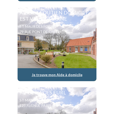
AIDE ET SOUTIEN DOMICILE
EST VAL DE MARNE
ST MAUR DES FOSSES
79 RUE PONT DE CRETEIL
Aide à domicile
Je trouve mon Aide à domicile
MF SERVICES EURL
ST MANDE
125 AVENUE PARIS