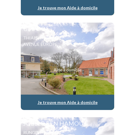
Je trouve mon Aide à domicile
UMASOL
THIAIS
AVENUE EUROPE
Aide à domicile
Je trouve mon Aide à domicile
JOELLE BEN HAMOU
RUNGIS