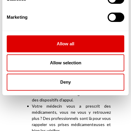
dans vos soins d'hygiène et de confort
Vous avez des difficultés pour vous habiller
ou vous reposer, à vous déplacer dans
Marketing
votre lit ou dans votre fauteuil ? Ces
professionnels sont là pour vous aider et
vous mobiliser.
Vous avez besoin d'aide pour prendre votre
Allow all
douche ? Des Auxiliaires de Vie seront
mises à votre disposition pour vous
accompagner à accomplir les gestes de la
Allow selection
vie quotidienne, essentiels, mais qui
deviennent parfois difficiles.
Vous souffrez de troubles de la continence
? Des personnels formés vous appuieront
Deny
lors de votre toilette et vous expliqueront
comment faire bon usage de l'ensemble
des dispositifs d'appui.
Votre médecin vous a prescrit des
médicaments, vous ne vous y retrouvez
plus ? Des professionnels sont là pour vous
rappeler vos prises médicamenteuses et
bien les vérifier.