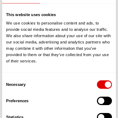
propreté et de son entretien général, tant
à l'intérieur, qu'à l'extérieur.
This website uses cookies
Vous avez besoin d'aller voir vos petits-
enfants ou d'aller chez le médecin, de faire
We use cookies to personalise content and ads, to
vos courses ou de vous promener ? Un
provide social media features and to analyse our traffic.
professionnel pourra vous accompagner,
We also share information about your use of our site with
en toute sécurité, lors de vos sorties en
our social media, advertising and analytics partners who
dehors de votre domicile.
may combine it with other information that you’ve
Vous avez besoin d'être sécurisé à votre
domicile, parce que vous avez peur de
provided to them or that they’ve collected from your use
chuter ? Certains professionnels offrent
of their services.
une prestation de téléassistance et de
dispositifs anti-chutes.
Vous souhaitez que quelqu'un vous
Consent
prépare vos repas ou fasse vos courses,
Necessary
Selection
voire vous aide à manger ? Pas de panique,
les structures d'aide à domicile ce chargent
de tout ! Parfois elles vous livrent même
Preferences
des repas chez vous.
Les SAAD vous accompagne aussi à domicile
Statistics