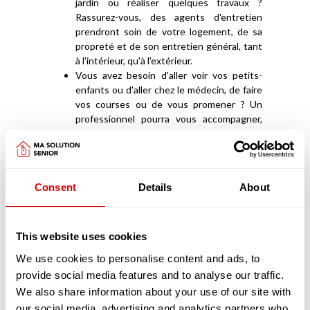
jardin ou réaliser quelques travaux ?
Rassurez-vous, des agents d'entretien
prendront soin de votre logement, de sa
propreté et de son entretien général, tant
à l'intérieur, qu'à l'extérieur.
Vous avez besoin d'aller voir vos petits-
enfants ou d'aller chez le médecin, de faire
vos courses ou de vous promener ? Un
professionnel pourra vous accompagner,
en toute sécurité, lors de vos sorties en
dehors de votre domicile.
Vous avez besoin d'être sécurisé à votre
domicile, parce que vous avez peur de
Consent
Details
About
chuter ? Certains professionnels offrent
une prestation de téléassistance et de
dispositifs anti-chutes.
Vous souhaitez que quelqu'un vous
This website uses cookies
prépare vos repas ou fasse vos courses,
We use cookies to personalise content and ads, to
voire vous aide à manger ? Pas de panique,
provide social media features and to analyse our traffic.
les structures d'aide à domicile ce chargent
We also share information about your use of our site with
de tout ! Parfois elles vous livrent même
des repas chez vous.
our social media, advertising and analytics partners who