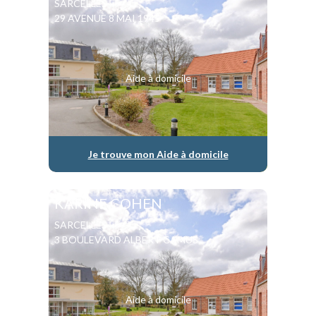
SARCELLES
29 AVENUE 8 MAI 1945
Aide à domicile
Je trouve mon Aide à domicile
KARINE COHEN
SARCELLES
3 BOULEVARD ALBERT CAMUS
Aide à domicile