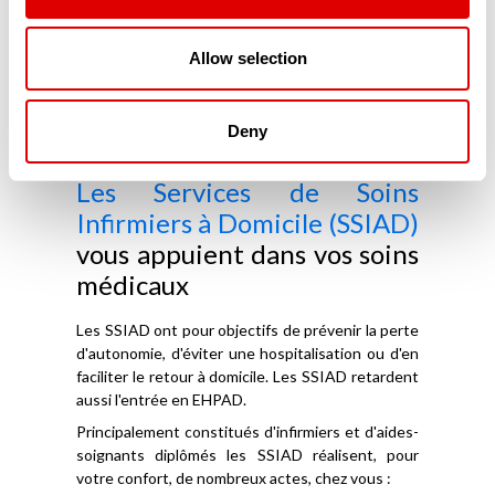
comment faire bon usage de l'ensemble
des dispositifs d'appui.
Votre médecin vous a prescrit des
Allow selection
médicaments, vous ne vous y retrouvez
plus ? Des professionnels sont là pour vous
rappeler vos prises médicamenteuses et
Deny
bien les vérifier.
Les Services de Soins
Infirmiers à Domicile (SSIAD)
vous appuient dans vos soins
médicaux
Les SSIAD ont pour objectifs de prévenir la perte
d'autonomie, d'éviter une hospitalisation ou d'en
faciliter le retour à domicile. Les SSIAD retardent
aussi l'entrée en EHPAD.
Principalement constitués d'infirmiers et d'aides-
soignants diplômés les SSIAD réalisent, pour
votre confort, de nombreux actes, chez vous :