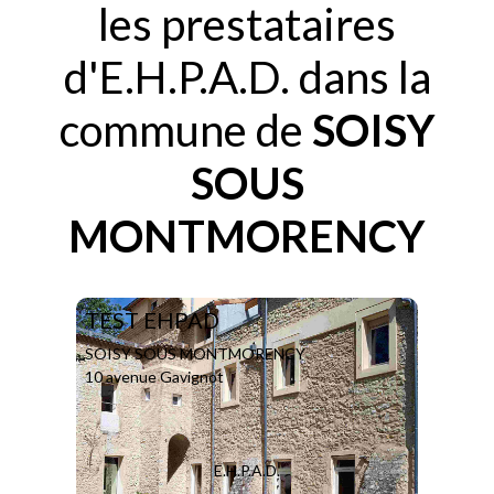
les prestataires
d'E.H.P.A.D. dans la
commune de
SOISY
SOUS
MONTMORENCY
TEST EHPAD
SOISY SOUS MONTMORENCY
10 avenue Gavignot
E.H.P.A.D.