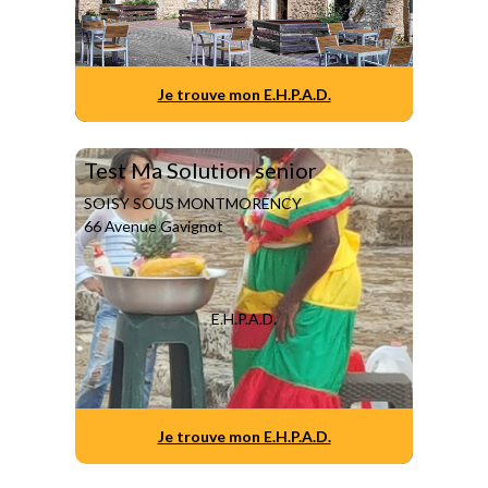
Je trouve mon E.H.P.A.D.
Test Ma Solution senior
SOISY SOUS MONTMORENCY
66 Avenue Gavignot
E.H.P.A.D.
Je trouve mon E.H.P.A.D.