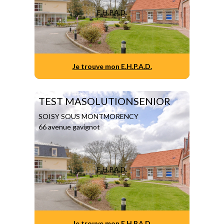
E.H.P.A.D.
Je trouve mon E.H.P.A.D.
TEST MASOLUTIONSENIOR
SOISY SOUS MONTMORENCY
66 avenue gavignot
E.H.P.A.D.
Je trouve mon E.H.P.A.D.