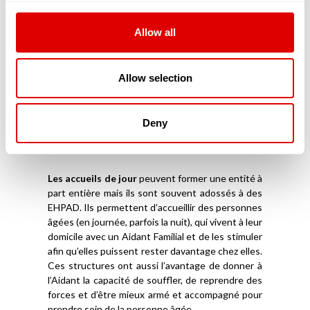
Les Unité de Soins de Suite et de Longue
Durée (USLD)
, tout comme les EHPAD,
Allow all
accueillent des personnes âgées dépendantes
de plus de 60 ans. A la différence des EHPAD, les
USLD sont plus souvent adossées à un
établissement public hospitalier qui peut traiter
Allow selection
des prises en charge médicales lourdes. En effet,
dans ces établissements la perte d’autonomie
des résidents est très importante (plus que dans
Deny
un EHPAD) et demande une surveillance de tous
les instants.
Les accueils de jour
peuvent former une entité à
part entière mais ils sont souvent adossés à des
EHPAD. Ils permettent d’accueillir des personnes
âgées (en journée, parfois la nuit), qui vivent à leur
domicile avec un Aidant Familial et de les stimuler
afin qu’elles puissent rester davantage chez elles.
Ces structures ont aussi l’avantage de donner à
l’Aidant la capacité de souffler, de reprendre des
forces et d’être mieux armé et accompagné pour
prendre soin de la personne âgée.