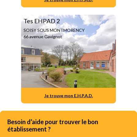
Tes EHPAD 2
SOISY SOUS MONTMORENCY
66 avenue Gavignot
E.H.P.A.D.
Je trouve mon E.H.P.A.D.
Besoin d’aide pour trouver le bon
établissement ?