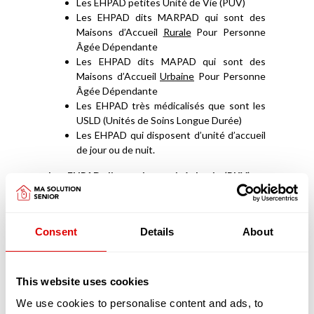
Les EHPAD petites Unité de Vie (PUV)
Les EHPAD dits MARPAD qui sont des
Maisons d’Accueil
Rurale
Pour Personne
Âgée Dépendante
Les EHPAD dits MAPAD qui sont des
Maisons d’Accueil
Urbaine
Pour Personne
Âgée Dépendante
Les EHPAD très médicalisés que sont les
USLD (Unités de Soins Longue Durée)
Les EHPAD qui disposent d’unité d’accueil
de jour ou de nuit.
Les EHPAD dits petites unité de vie (PUV)
ne
sont des alternatives à l’EHPAD que du fait de
leur petite capacité et du statut des
intervenants soignants. Elles ne comptent
Consent
Details
About
généralement au maximum que 25 places qui sont
médicalisées. Les chambres peuvent
s’apparenter à des studios avec des petites
kitchenettes. Le personnel soignant, à la
This website uses cookies
différence des EHPAD classiques, peut être soit
We use cookies to personalise content and ads, to
salarié (tout comme dans les EHPAD classiques),