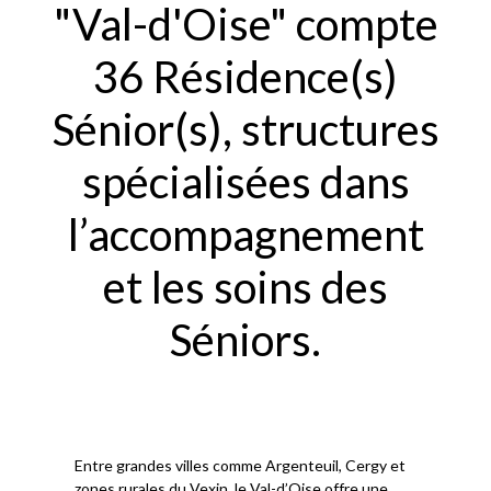
"Val-d'Oise" compte
36 Résidence(s)
Sénior(s), structures
spécialisées dans
l’accompagnement
et les soins des
Séniors.
Entre grandes villes comme Argenteuil, Cergy et
zones rurales du Vexin, le Val-d’Oise offre une