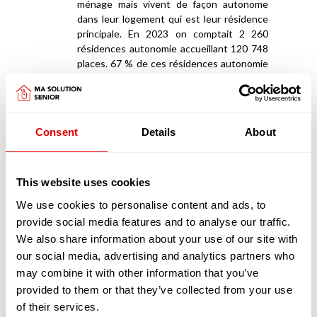
ménage mais vivent de façon autonome
dans leur logement qui est leur résidence
principale. En 2023 on comptait 2 260
résidences autonomie accueillant 120 748
places. 67 % de ces résidences autonomie
sont des établissements publics, 29 %
relèvent du secteur associatif, 4 % sont
privées.
Certaines résidences autonomie qui
Consent
Details
About
accueillent au maximum 24 résidents sont
identifiées comme étant des
MARPA
pour
les Maisons d’Accueil pour Personnes
This website uses cookies
Âgées situées en zone rurale, ou des
MAPA
pour les Maisons d’Accueil pour
We use cookies to personalise content and ads, to
Personnes Âgées situées en zone urbaine.
provide social media features and to analyse our traffic.
Ces résidences de petite capacité ont été
We also share information about your use of our site with
imaginées par la MSA (la sécurité sociale
our social media, advertising and analytics partners who
agricole) au milieu des années 80 pour
permettre aux retraités de continuer à
may combine it with other information that you’ve
vivre sur leur bassin de vie tout en
provided to them or that they’ve collected from your use
répondant à leurs attentes de soins, de
of their services.
sécurité, d’autonomie et de vie sociale