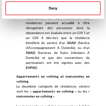
fonctionnement, qui les évalue et qui leur
donnent quelques moyens financiers
Deny
succincts pour financer le soin et la
dépendance de leurs résidents. Ces
résidences peuvent accueillir à titre
dérogatoire des personnes dont la
dépendance est évaluée entre un GIR 1 et
un GIR 4 dès-lors que la résidence
bénéficie du service d’un
SAAD
(Service
d’Accompagnement A Domicile), ou d’un
SSIAD
(Services de Soins Infirmiers A
Domicile) et que des conventions de
partenariats ont été signées avec des
EHPAD
.
Appartements en coliving et maisonnées en
coliving
La deuxième catégorie de résidences séniors
sont les «
appartements en coliving
» ou les «
maisonnées en coliving
»