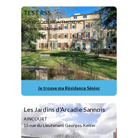
TEST RSS
SOISY SOUS MONTMORENCY
10 avenue Gavignot
Résidence Sénior
Je trouve ma Résidence Sénior
Les Jardins d'Arcadie Sannois
AINCOURT
15 rue du Lieutenant Georges Keiser